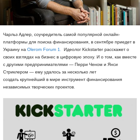
Чарльз Адлер, с
оучредител
ь самой популярной онлайн-
платформ
ы
для поиска финансирования,
в сентябре приедет в
Украину
на
Olerom Forum 1.
Идеолог
Kickstarter
расскажет о
своих взглядах на бизнес в цифровую эпоху. И о том, как в
месте
с другими предпринимателями —
Перри Ченом и
Янси
Стриклером —
ему удалось за несколько лет
создать
крупнейший в мире
инструмент финансирования
независимых
творческих проектов.