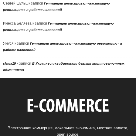
Сергей Шульц
к записи
Гетманцев анонсировал «настоящую
революцию» в работе налоговой
Инесса Беляева
к записи
Гетманцев анонсировал «настоящую
революцию» в работе налоговой
Януся
к записи
Гетманцев анонсировал «настоящую революцию» в
работе налоговой
к записи
slawa19
В Украине ликвидировали девять криптовалютных
обменников
Электронная коммерция, локальная экономика, местная валюта,
open source.