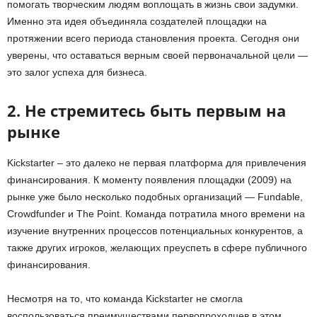
помогать
творческим людям воплощать в жизнь свои задумки.
Именно эта идея объединяла создателей площадки на
протяжении всего периода становления проекта. Сегодня они
уверены, что оставаться верным своей первоначальной цели —
это залог успеха для бизнеса.
2.
Не стремитесь быть первым на
рынке
Kickstarter –
э
то далеко не первая
платформ
а
для
привлечения
финансирования. К моменту появления площадки (2009) на
рынке уже было несколько подобных организаций —
Fundable,
Crowdfunder и The Point.
К
оманда потратила много времени на
изучение
внутренних процессов
потенциальных конкурентов,
а
также других игроков,
желающи
х преуспеть в сфере публичного
финансирования.
Несмотря на то, что команда Kickstarter не смогла
воспользоваться преимуществами первопроходцев в этом