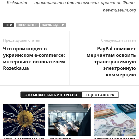
Kickstarter — пространство для творческих проектов Фото:
newmuseum.org
ТЕГИ
KICKSTARTER
ЧАРЛЬЗ АДЛЕР
Предыдущая статья
Следующая статья
Что происходит в
PayPal поможет
украинском e-commerce:
мерчантам освоить
интервью с основателем
трансграничную
Rozetka.ua
электронную
коммерцию
ЭТО МОЖЕТ БЫТЬ ИНТЕРЕСНО
ЕЩЕ ОТ АВТОРА
Закон о регулировании
Изменения в
В Украине могут ввести