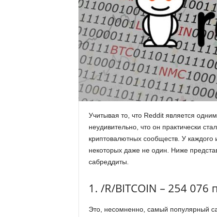
.
c
o
m
.
u
Учитывая то, что Reddit является одни
неудивительно, что он практически ста
a
криптовалютных сообществ. У каждого и
некоторых даже не один. Ниже предст
сабреддиты.
1. /R/BITCOIN – 254 076
Это, несомненно, самый популярный саб