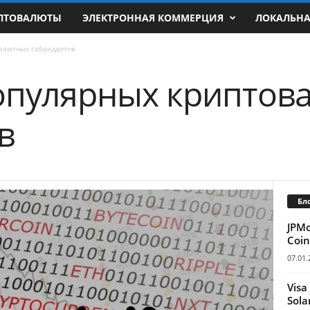
ПТОВАЛЮТЫ
ЭЛЕКТРОННАЯ КОММЕРЦИЯ
ЛОКАЛЬН
алютных сабреддитов
опулярных криптов
в
Бл
JPM
Coin
07.01.
Visa
Sola