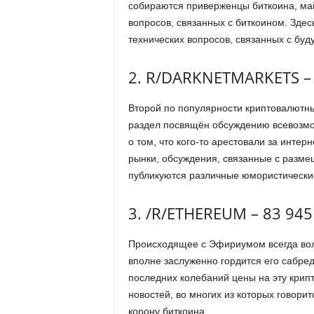
собираются приверженцы биткоина, ма
вопросов, связанных с биткоином. Здес
технических вопросов, связанных с бу
2. R/DARKNETMARKETS –
Второй по популярности криптовалют
раздел посвящён обсуждению всевозмож
о том, что кого-то арестовали за инте
рынки, обсуждения, связанные с размещ
публикуются различные юмористически
3. /R/ETHEREUM – 83 94
Происходящее с Эфириумом всегда вол
вполне заслуженно гордится его сабред
последних колебаний цены на эту крип
новостей, во многих из которых говор
корону биткоина.