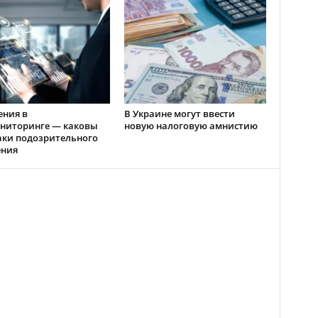
ения в
В Украине могут ввести
ниторинге — каковы
новую налоговую амнистию
аки подозрительного
ения