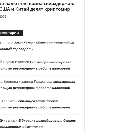
ая валютная война сверхдержав:
 США и Китай делят криптомир
2025
мментарии
к записи
Алан Колер: «Биткоин произведет
нсовый переворот»
ей Шульц
к записи
Гетманцев анонсировал
тоящую революцию» в работе налоговой
са Беляева
к записи
Гетманцев анонсировал
тоящую революцию» в работе налоговой
я
к записи
Гетманцев анонсировал
тоящую революцию» в работе налоговой
к записи
19
В Украине ликвидировали девять
товалютных обменников