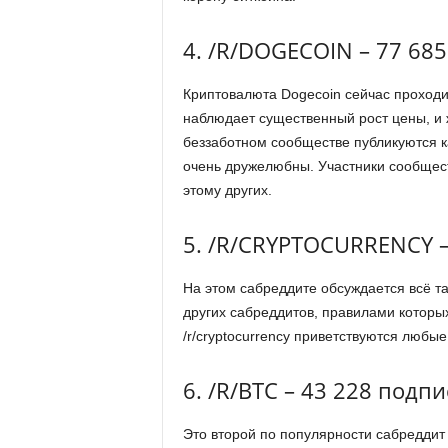
4. /R/DOGECOIN – 77 68
Криптовалюта Dogecoin сейчас проходи
наблюдает существенный рост цены, и ж
беззаботном сообществе публикуются ка
очень дружелюбны. Участники сообщест
этому других.
5. /R/CRYPTOCURRENCY –
На этом сабреддите обсуждается всё та
других сабреддитов, правилами которы
/r/cryptocurrency приветствуются любые
6. /R/BTC – 43 228 подп
Это второй по популярности сабреддит 