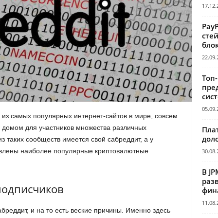
17.12.
Pay
сте
бло
22.09.
Топ
пре
сис
05.09.
м из самых популярных интернет-сайтов в мире, совсем
л домом для участников множества различных
Пла
дол
з таких сообществ имеется свой сабреддит, а у
авлены наиболее популярные криптовалютные
30.08.
В JP
раз
 подписчиков
фин
11.08.
реддит, и на то есть веские причины. Именно здесь