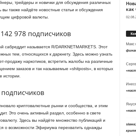
йнеры, трейдеры и новички для обсуждения различных
Нов
как
ь вы также найдёте новостные статьи и обсуждения
02.08.
дущим цифровой валюты.
 142 978 подписчиков
Ко
Макс
ный сабреддит называется R/DARKNETMARKETS. Этот
фина
ных тем, относящихся к даркнету. Здесь можно узнать
рнет-продажу наркотиков, встретить жалобы на различные
Серг
ением заказов и так называемые «shitposts», в которых
«нас
е истории.
Инес
5 подписчиков
«нас
Янус
новало криптовалютные рынки и сообщества, и этим
«нас
дит. Это очень активный раздел, особенно в свете
товалюту. Здесь вы найдёте множество публикаций и
slawa
ится о возможности Эфириума перехватить однажды
крип