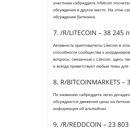
участники сабреддита /r/bitcoin посчит
обсуждения в другое место. На этом са
обсуждение Биткоина.
7. /R/LITECOIN – 38 245
Активность криптовалюты Litecoin в это
способности сообщества к координиро
вопросы, связанные с Litecoin, здесь т
и всегда приветствует любые темы для
8. R/BITCOINMARKETS – 
По названию сабреддита легко догадать
обсуждаются движения цены на биткоин
информация об альткойнах.
9. /R/REDDCOIN – 23 80