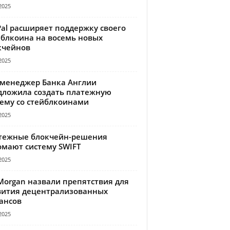
2025
Pal расширяет поддержку своего
йблкоина на восемь новых
кчейнов
2025
-менеджер Банка Англии
дложила создать платежную
тему со стейблкоинами
2025
тежные блокчейн-решения
омают систему SWIFT
2025
Morgan назвали препятствия для
вития децентрализованных
ансов
2025