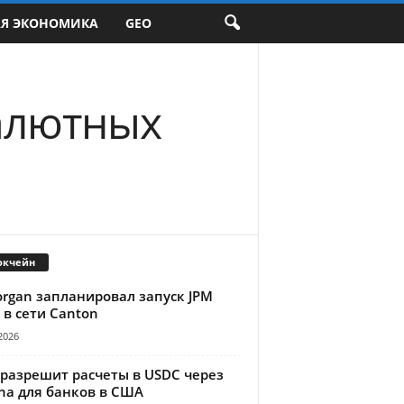
АЯ ЭКОНОМИКА
GEO
алютных
окчейн
organ запланировал запуск JPM
 в сети Canton
2026
 разрешит расчеты в USDC через
na для банков в США