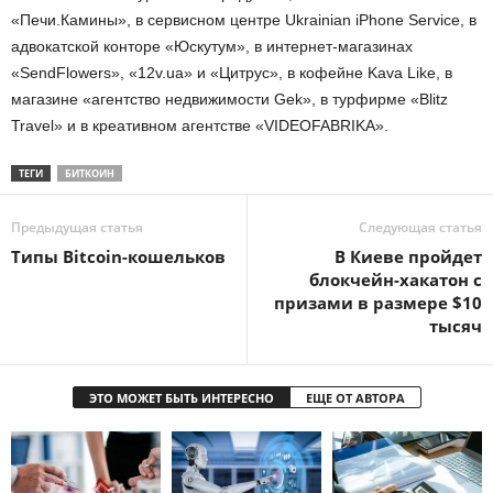
«Печи.Камины», в сервисном центре Ukrainian iPhone Service, в
адвокатской конторе «Юскутум», в интернет-магазинах
«SendFlowers», «12v.ua» и «Цитрус», в кофейне Kava Like, в
магазине «агентство недвижимости Gek», в турфирме «Blitz
Travel» и в креативном агентстве «VIDEOFABRIKA».
ТЕГИ
БИТКОИН
Предыдущая статья
Следующая статья
Типы Bitcoin-кошельков
В Киеве пройдет
блокчейн-хакатон с
призами в размере $10
тысяч
ЭТО МОЖЕТ БЫТЬ ИНТЕРЕСНО
ЕЩЕ ОТ АВТОРА