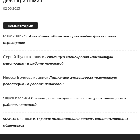
делят криптомир
02.08.2025
Комментарии
Макс
к записи
Алан Колер: «Биткоин произведет финансовый
переворот»
Сергей Шульц
к записи
Гетманцев анонсировал «настоящую
революцию» в работе налоговой
Инесса Беляева
к записи
Гетманцев анонсировал «настоящую
революцию» в работе налоговой
Януся
к записи
Гетманцев анонсировал «настоящую революцию» в
работе налоговой
к записи
slawa19
В Украине ликвидировали девять криптовалютных
обменников