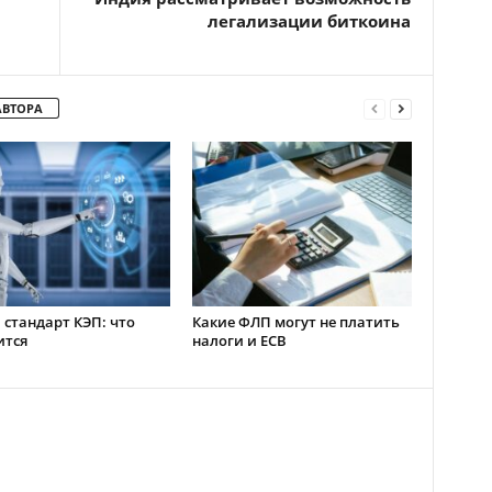
легализации биткоина
АВТОРА
стандарт КЭП: что
Какие ФЛП могут не платить
ится
налоги и ЕСВ