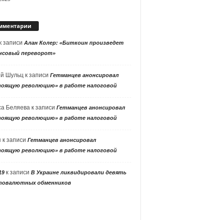
мментарии
к записи
Алан Колер: «Биткоин произведет
нсовый переворот»
ей Шульц
к записи
Гетманцев анонсировал
тоящую революцию» в работе налоговой
са Беляева
к записи
Гетманцев анонсировал
тоящую революцию» в работе налоговой
я
к записи
Гетманцев анонсировал
тоящую революцию» в работе налоговой
к записи
19
В Украине ликвидировали девять
товалютных обменников