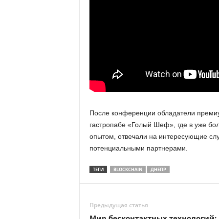
После конференции обладатели премиум
гастропабе «Голый Шеф», где в уже б
опытом, отвечали на интересующие сл
потенциальными партнерами.
ТЕГИ
BLOCKCHAIN
ДНЕПР
Предыдущая статья
Мир бесконтактных технологий: