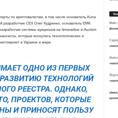
Ко
ерты по криптовалютам, в том числе основатель Kuna
Макс
ий разработчик CEX Олег Кудренко, основатель EMK
фина
азработчик системы аукционов на блокчейне e-Auction
нансисты, которые коснулись технологических и
Серг
риптовалют в Украине и мире.
«нас
Инес
«нас
ИМАЕТ ОДНО ИЗ ПЕРВЫХ
Янус
О РАЗВИТИЮ ТЕХНОЛОГИЙ
«нас
ОГО РЕЕСТРА. ОДНАКО,
slawa
ТО, ПРОЕКТОВ, КОТОРЫЕ
крип
НЫ И ПРИНОСЯТ ПОЛЬЗУ