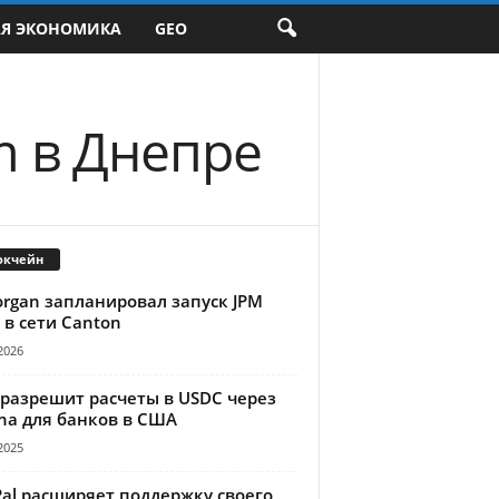
АЯ ЭКОНОМИКА
GEO
m в Днепре
окчейн
organ запланировал запуск JPM
 в сети Canton
2026
 разрешит расчеты в USDC через
na для банков в США
2025
Pal расширяет поддержку своего