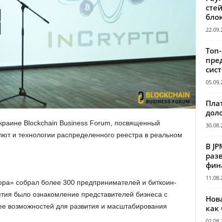
сте
бло
22.09.
Топ
пре
сис
05.09.
Пла
дол
краине Blockchain Business Forum, посвященный
30.08.
ют и технологии распределенного реестра в реальном
В JP
раз
фин
11.08.
ора» собрал более 300 предпринимателей и биткоин-
тия было ознакомление представителей бизнеса с
Нов
ее возможностей для развития и масштабирования
как
02.08.