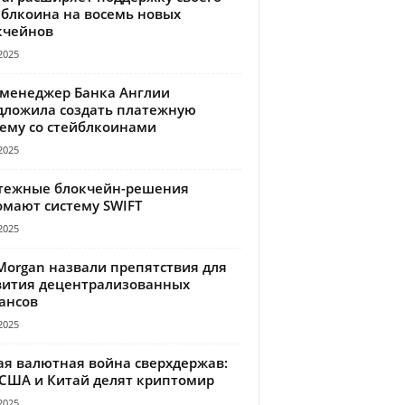
йблкоина на восемь новых
кчейнов
2025
-менеджер Банка Англии
дложила создать платежную
тему со стейблкоинами
2025
тежные блокчейн-решения
омают систему SWIFT
2025
Morgan назвали препятствия для
вития децентрализованных
ансов
2025
ая валютная война сверхдержав:
 США и Китай делят криптомир
2025