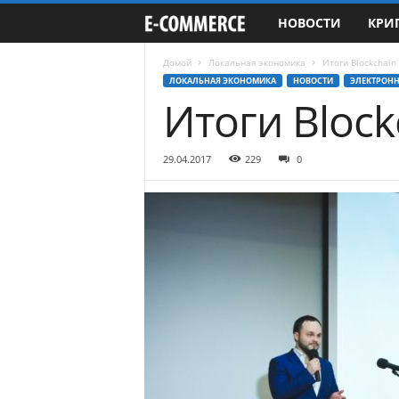
НОВОСТИ
КРИ
e
-
Домой
Локальная экономика
Итоги Blockchain
ЛОКАЛЬНАЯ ЭКОНОМИКА
НОВОСТИ
ЭЛЕКТРОН
Итоги Block
C
o
29.04.2017
229
0
m
m
e
r
c
e