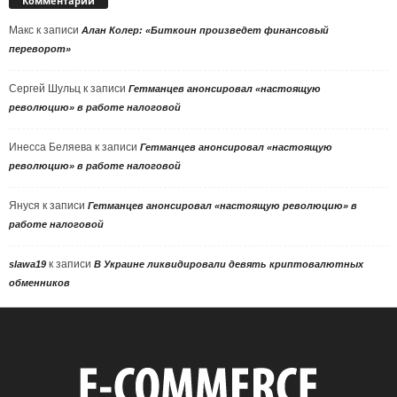
Комментарии
Макс
к записи
Алан Колер: «Биткоин произведет финансовый
переворот»
Сергей Шульц
к записи
Гетманцев анонсировал «настоящую
революцию» в работе налоговой
Инесса Беляева
к записи
Гетманцев анонсировал «настоящую
революцию» в работе налоговой
Януся
к записи
Гетманцев анонсировал «настоящую революцию» в
работе налоговой
к записи
slawa19
В Украине ликвидировали девять криптовалютных
обменников