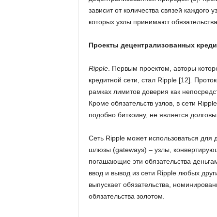
зависит от количества связей каждого у
которых узлы принимают обязательства д
Проекты децентрализованных креди
Ripple
. Первым проектом, авторы кото
кредитной сети, стал Ripple [12]
.
Протоко
рамках лимитов доверия как непосредст
Кроме обязательств узлов, в сети Ripp
подобно биткоину, не является долговы
Сеть Ripple может использоваться для 
шлюзы (gateways) – узлы, конвертирующ
погашающие эти обязательства деньга
ввод и вывод из сети Ripple любых дру
выпускает обязательства, номинированн
обязательства золотом.