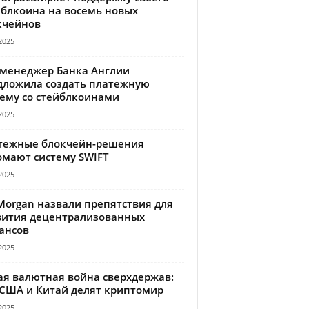
йблкоина на восемь новых
кчейнов
2025
-менеджер Банка Англии
дложила создать платежную
тему со стейблкоинами
2025
тежные блокчейн-решения
омают систему SWIFT
2025
Morgan назвали препятствия для
вития децентрализованных
ансов
2025
ая валютная война сверхдержав:
 США и Китай делят криптомир
2025