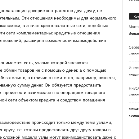
полагающие доверие контрагентов друг другу, не
Ко
ательным. Эти отношения необходимы для нормального
кономики, а значит криптовалютные сети, подобные
Макс
 Эти сети комплементарны: кредитные отношения
фина
отношений, расширяя возможности взаимодействия
Серг
«нас
понимается сеть, узлами которой являются
Инес
е обмен товаров не с помощью денег, а с помощью
«нас
бязательств, в отличие от эмитента, например, векселя,
ованную сумму денег. Он обязуется предоставить
Янус
.е. произвести взаимозачет по операциям товарного
«нас
тной сети объектом кредита и средством погашения
slawa
крип
заимодействие происходит только между теми узлами,
другу, т.е. готовы предоставлять друг другу товары в
е сложной модели узлы могут взаимодействовать даже с