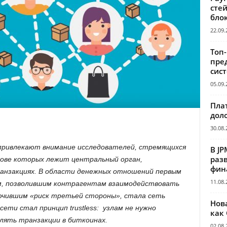
сте
бло
22.09.
Топ
пре
сис
05.09.
Пла
дол
30.08.
привлекают внимание исследователей, стремящихся
В JP
раз
ове которых лежит центральный орган,
фин
анзакциях. В области денежных отношений первым
11.08.
, позволившим контрагентам взаимодействовать
ючившим «риск третьей стороны», стала сеть
Нов
ети стал принцип trustless: узлам не нужно
как
лять транзакции в биткоинах.
02.08.