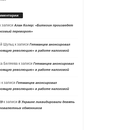
мментарии
к записи
Алан Колер: «Биткоин произведет
нсовый переворот»
ей Шульц
к записи
Гетманцев анонсировал
тоящую революцию» в работе налоговой
са Беляева
к записи
Гетманцев анонсировал
тоящую революцию» в работе налоговой
я
к записи
Гетманцев анонсировал
тоящую революцию» в работе налоговой
к записи
19
В Украине ликвидировали девять
товалютных обменников