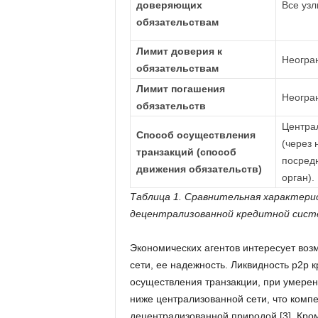
доверяющих
Все узл
обязательствам
Лимит доверия к
Неогра
обязательствам
Лимит погашения
Неогра
обязательств
Центра
Способ осуществления
(через 
транзакций (способ
посред
движения обязательств)
орган).
Таблица 1. Сравнительная характери
децентрализованной кредитной сист
Экономических агентов интересует воз
сети, ее надежность. Ликвидность р2р к
осуществления транзакции, при умерен
ниже централизованной сети, что комп
децентрализованной природой [3]. Кроме