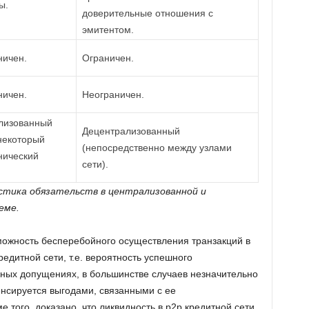
ы.
доверительные отношения с
эмитентом.
ничен.
Ограничен.
ничен.
Неограничен.
лизованный
Децентрализованный
некоторый
(непосредственно между узлами
нический
сети).
стика обязательств в централизованной и
еме.
можность бесперебойного осуществления транзакций в
редитной сети, т.е. вероятность успешного
ных допущениях, в большинстве случаев незначительно
енсируется выгодами, связанными с ее
 того, доказано, что ликвидность в р2р кредитной сети