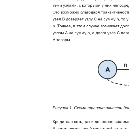
теми узлами, с которыми у них непоср
Это возможно благодаря транзитивности
узел В доверяет узлу C на сумму n, то 
n. Точнее, в этом случае возникает дол
узлом А на сумму n, а долга узла С пере
А товары.
Рисунок 1. Схема транзитивности до
Кредитная сеть, как и денежная систе
В централизованной кредитной сети тол