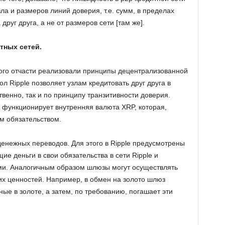
зла и размеров линий доверия, т.е. сумм, в пределах
руг друга, а не от размеров сети [там же].
тных сетей.
рого отчасти реализовали принципы децентрализованной
л Ripple позволяет узлам кредитовать друг друга в
венно, так и по принципу транзитивности доверия.
le функционирует внутренняя валюта XRP, которая,
м обязательством.
денежных переводов. Для этого в Ripple предусмотрены
ие деньги в свои обязательства в сети Ripple и
ми. Аналогичным образом шлюзы могут осуществлять
гих ценностей. Например, в обмен на золото шлюз
ые в золоте, а затем, по требованию, погашает эти