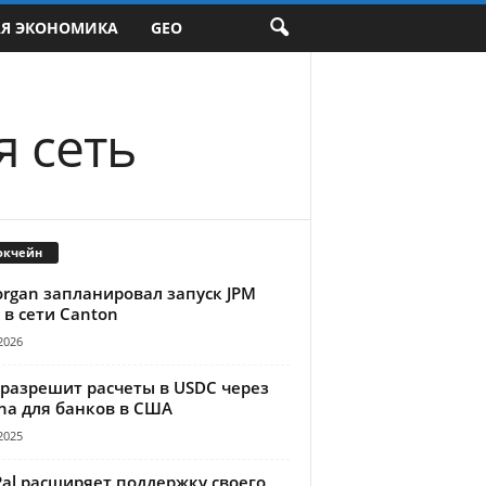
АЯ ЭКОНОМИКА
GEO
 сеть
окчейн
organ запланировал запуск JPM
 в сети Canton
2026
 разрешит расчеты в USDC через
na для банков в США
2025
Pal расширяет поддержку своего