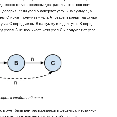
едственно не установлены доверительные отношения.
 доверия: если узел А доверяет узлу В на сумму n, а
узел C может получить у узла А товары в кредит на сумму
г узла С перед узлом B на сумму n и долг узла В перед
д узлом А не возникает, хотя узел С и получает от узла
верия в кредитной сети.
ма, может быть централизованной и децентрализованной.
ько один узел вправе создавать собственные