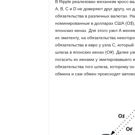
В Ripple реализован механизм кросс-ва
А, B, C и D не доверяют друг другу, н
обязательства в различных валютах. На
номинированные в долларах США (O
$
)
японских иенах. Для этого узел А меня
их эмитенту, на обязательства некотор
обязательства в евро у узла С, который
шлюза в японских иенах (O
¥
). Далее у
погасить их иенами у эмитировавшего и
обязательства того шлюза, которому он
обмена и сам обмен происходят автома