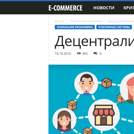
НОВОСТИ
КРИ
e
-
Домой
Локальная экономика
Децентрализован
ЛОКАЛЬНАЯ ЭКОНОМИКА
ПЛАТЕЖНЫЕ СИСТЕМЫ
Децентрали
C
o
19.10.2016
402
0
m
m
e
r
c
e