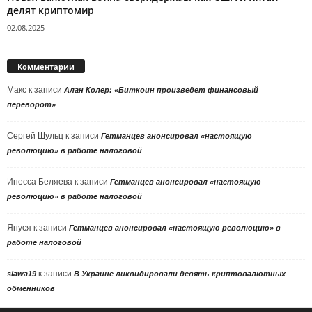
делят криптомир
02.08.2025
Комментарии
Макс
к записи
Алан Колер: «Биткоин произведет финансовый
переворот»
Сергей Шульц
к записи
Гетманцев анонсировал «настоящую
революцию» в работе налоговой
Инесса Беляева
к записи
Гетманцев анонсировал «настоящую
революцию» в работе налоговой
Януся
к записи
Гетманцев анонсировал «настоящую революцию» в
работе налоговой
к записи
slawa19
В Украине ликвидировали девять криптовалютных
обменников