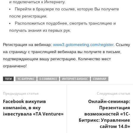
и подключиться к Интернету.
Перейти в браузере по ссылке, которую Вы получите
после регистрации.
Расположиться поудобнее, смотреть трансляцию и
получать знания из первых рук.
Регистрация на вебинар:
www3.gotomeeting.com/register
. Ссылку
на страницу с трансляцией вебинара вы получите в письме,
подтверждающем вашу регистрацию. Количество мест
ограничено!
ТЕГИ
1С-БИТРИКС
E-COMMERCE
ИНТЕРНЕТ-БИЗНЕС
СЕМИНАР
Предыдущая статья
Следующая статья
Facebook викупив
Онлайн-семинар:
компанію, в яку
Презентация
інвестувала «TA Venture»
возможностей «1С-
Битрикс: Управление
сайтом 14.0»