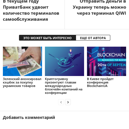
В текущем году
Отправить деньги в
ПриватБанк удвоит
Украину теперь можно
количество терминалов
через терминал QIWI
самообслуживания
ЭТО МОЖЕТ БЫТЬ ИНТЕРЕСНО
ЕЩЕ ОТ АВТОРА
Зеленский анонсировал
Криптогривну
В Киеве пройдет
кэшбек за покупку
презентуют главам
конференция
украинских товаров
международных
BlockchainUA
блокчейн-компаний на
конференции
Добавить комментарий