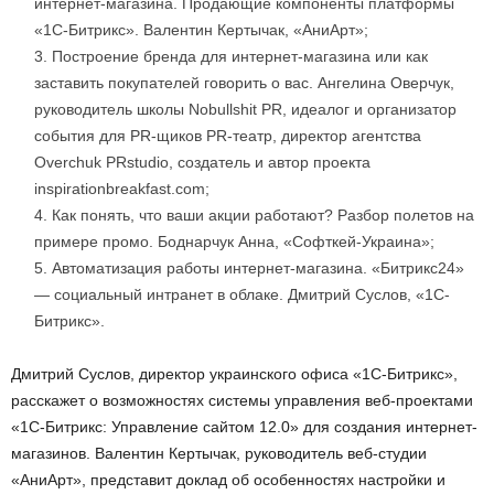
интернет-магазина. Продающие компоненты платформы
«1С-Битрикс». Валентин Кертычак, «АниАрт»;
Построение бренда для интернет-магазина или как
заставить покупателей говорить о вас. Ангелина Оверчук,
руководитель школы Nobullshit PR, идеалог и организатор
события для PR-щиков PR-театр, директор агентства
Overchuk PRstudio, создатель и автор проекта
inspirationbreakfast.com;
Как понять, что ваши акции работают? Разбор полетов на
примере промо. Боднарчук Анна, «Софткей-Украина»;
Автоматизация работы интернет-магазина. «Битрикс24»
— социальный интранет в облаке. Дмитрий Суслов, «1С-
Битрикс».
Дмитрий Суслов, директор украинского офиса «1С-Битрикс»,
расскажет о возможностях системы управления веб-проектами
«1С-Битрикс: Управление сайтом 12.0» для создания интернет-
магазинов. Валентин Кертычак, руководитель веб-студии
«АниАрт», представит доклад об особенностях настройки и