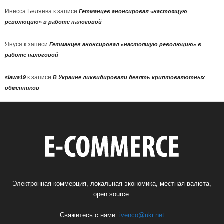
Инесса Беляева
к записи
Гетманцев анонсировал «настоящую
революцию» в работе налоговой
Януся
к записи
Гетманцев анонсировал «настоящую революцию» в
работе налоговой
к записи
slawa19
В Украине ликвидировали девять криптовалютных
обменников
Электронная коммерция, локальная экономика, местная валюта,
open source.
Свяжитесь с нами:
ivenco@ukr.net