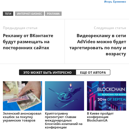
Игорь Еременко
ТЕГИ
ИНТЕРНЕТ-БИЗНЕС
РЕКЛАМА
Предыдущая статья
Следующая статья
Рекламу от ВКонтакте
Видеорекламу в сети
будут размещать на
AdVideo можно будет
посторонних сайтах
таргетировать по полу и
возрасту
ЭТО МОЖЕТ БЫТЬ ИНТЕРЕСНО
ЕЩЕ ОТ АВТОРА
Зеленский анонсировал
Криптогривну
В Киеве пройдет
кэшбек за покупку
презентуют главам
конференция
украинских товаров
международных
BlockchainUA
блокчейн-компаний на
конференции