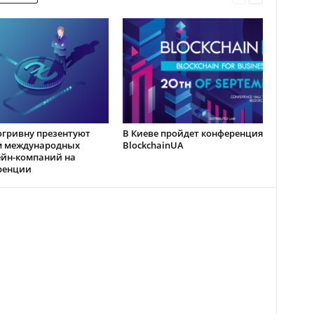
гривну презентуют
В Киеве пройдет конференция
м международных
BlockchainUA
ейн-компаний на
ренции