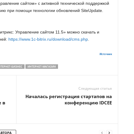
правление сайтом» с активной технической поддержкой
сию при помощи технологии обновлений SiteUpdate.
трикс: Управление сайтом 11.5» можно скачать и
ней:
https://www.1c-bitrix.ru/download/cms.php
.
Источник
ТЕРНЕТ-БИЗНЕС
ИНТЕРНЕТ-МАГАЗИН
Следующая статья
Началась регистрация стартапов на
е в
конференцию IDCEE
АВТОРА