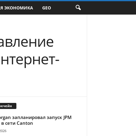
АЯ ЭКОНОМИКА
GEO
равление
нтернет-
окчейн
organ запланировал запуск JPM
 в сети Canton
2026