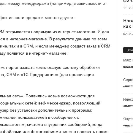
фин
ды» между менеджерами (например, в зависимости от
11.08.
фективности продаж и многое другое.
Нов
как
M открывается напрямую из интернет-магазина. И для
02.08.
ся в интернет-магазине. В результате данные по всем
зине, так и в CRM, и если менеджер создаст заказ в CRM
Ко
разу появится в интернет-магазине.
Макс
фина
ожет организовать комплексную систему обработки
ина, CRM и «1С:Предприятие» (для организации
Серг
«нас
льная сеть». Появились новые возможности для
Инес
социальных сетей: веб-мессенджер, позволяющий
«нас
узер без установки дополнительных программ;
минания пользователей в сообщениях с
Янус
ьзователям; система внутренних сообщений, когда
«нас
ми файлами или фотографиями, можно написать прямо