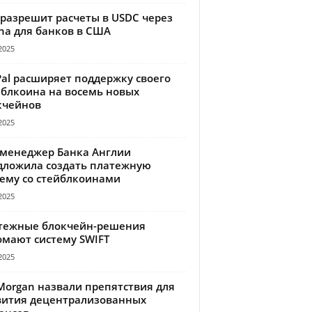
 разрешит расчеты в USDC через
na для банков в США
2025
Pal расширяет поддержку своего
йблкоина на восемь новых
кчейнов
2025
-менеджер Банка Англии
дложила создать платежную
тему со стейблкоинами
2025
тежные блокчейн-решения
омают систему SWIFT
2025
Morgan назвали препятствия для
вития децентрализованных