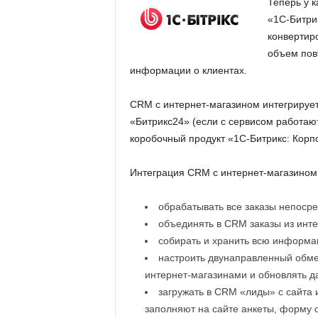
Теперь у 
.
«1С-Битрик
конвертиро
c
объем пов
информации о клиентах.
o
CRM с интернет-магазином интегрирует
m
«Битрикс24» (если с сервисом работают
.
коробочный продукт «1С-Битрикс: Корп
u
Интеграция CRM с интернет-магазином
a
обрабатывать все заказы непоср
объединять в CRM заказы из интер
собирать и хранить всю информа
настроить двунаправленный об
интернет-магазинами и обновлять д
загружать в CRM «лиды» с сайта
заполняют на сайте анкеты, форму о