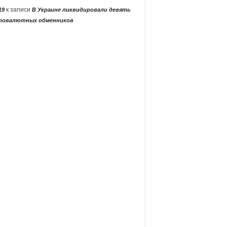
к записи
19
В Украине ликвидировали девять
товалютных обменников