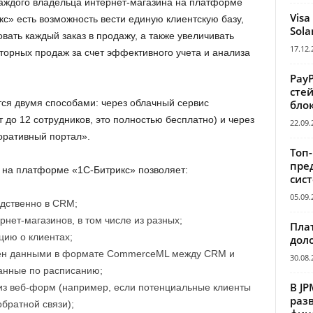
каждого владельца интернет-магазина на платформе
Visa
с» есть возможность вести единую клиентскую базу,
Sola
вать каждый заказ в продажу, а также увеличивать
17.12.
торных продаж за счет эффективного учета и анализа
Pay
сте
ся двумя способами: через облачный сервис
бло
 до 12 сотрудников, это полностью бесплатно) и через
22.09.
оративный портал».
Топ
пре
 на платформе «1С-Битрикс» позволяет:
сис
05.09.
едственно в CRM;
нет-магазинов, в том числе из разных;
Пла
цию о клиентах;
дол
мен данными в формате CommerceML между CRM и
30.08.
анные по расписанию;
В JP
 из веб-форм (например, если потенциальные клиенты
раз
братной связи);