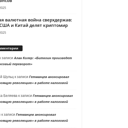
ансов
2025
ая валютная война сверхдержав:
 США и Китай делят криптомир
2025
мментарии
к записи
Алан Колер: «Биткоин произведет
нсовый переворот»
ей Шульц
к записи
Гетманцев анонсировал
тоящую революцию» в работе налоговой
са Беляева
к записи
Гетманцев анонсировал
тоящую революцию» в работе налоговой
я
к записи
Гетманцев анонсировал
тоящую революцию» в работе налоговой