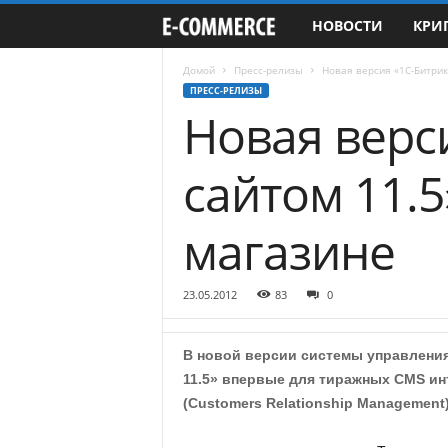
НОВОСТИ
КРИ
e
-
Домой
Пресс-релизы
Новая версия «1С-Битрик
ПРЕСС-РЕЛИЗЫ
Новая верс
C
o
сайтом 11.
m
магазине
m
e
23.05.2012
83
0
r
В новой версии системы управления
c
11.5» впервые для тиражных CMS ин
(Customers Relationship Management)
e