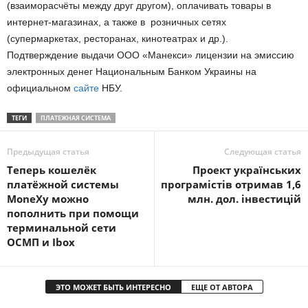
(взаиморасчёты между друг другом), оплачивать товары в
интернет-магазинах, а также в розничных сетях
(супермаркетах, ресторанах, кинотеатрах и др.).
Подтверждение выдачи ООО «Манекси» лицензии на эмиссию
электронных денег Национальным Банком Украины на
официальном
сайте
НБУ.
ТЕГИ
ПЛАТЕЖНАЯ СИСТЕМА
Предыдущая статья
Следующая статья
Теперь кошелёк
Проект українських
платёжной системы
програмістів отримав 1,6
MoneXy можно
млн. дол. інвестицій
пополнить при помощи
терминальной сети
ОСМП и Ibox
ЭТО МОЖЕТ БЫТЬ ИНТЕРЕСНО
ЕЩЕ ОТ АВТОРА