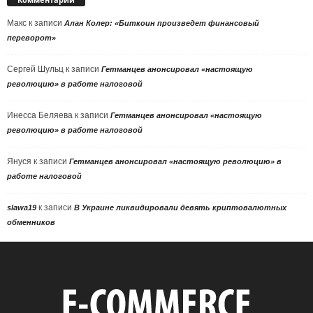
Макс
к записи
Алан Колер: «Биткоин произведет финансовый
переворот»
Сергей Шульц
к записи
Гетманцев анонсировал «настоящую
революцию» в работе налоговой
Инесса Беляева
к записи
Гетманцев анонсировал «настоящую
революцию» в работе налоговой
Януся
к записи
Гетманцев анонсировал «настоящую революцию» в
работе налоговой
к записи
slawa19
В Украине ликвидировали девять криптовалютных
обменников