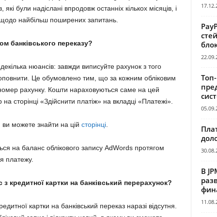
17.12.
в, які були надіслані впродовж останніх кількох місяців, і
щодо найбільш поширених запитань.
Pay
сте
ом банківського переказу?
бло
22.09.
декілька нюансів: завжди виписуйте рахунок з того
Топ
поповнити. Це обумовлено тим, що за кожним обліковим
пре
 номер рахунку. Кошти нараховуються саме на цей
сис
на сторінці «Здійснити платіж» на вкладці «Платежі».
05.09.
ж, ви можете знайти на цій
сторінці
.
Пла
дол
ься на баланс облікового запису AdWords протягом
30.08.
ня платежу.
В JP
раз
 з кредитної картки на банківський перерахунок?
фин
11.08.
едитної картки на банківський переказ наразі відсутня.