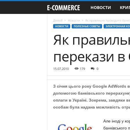
НОВОСТИ
КРИ
e
-
Домой
Новости
Як правильно проводити банкі
НОВОСТИ
ПОЛЕЗНЫЕ СОВЕТЫ
ЭЛЕКТРОННАЯ К
Як правиль
C
o
перекази в
m
15.07.2010
179
0
m
e
З січня цього року Google AdWords в
допомогою банківського перерахунк
r
оплати в Україні. Зокрема, завдяки
особам була надана можливість отри
c
Але іноді у к
e
банківського 