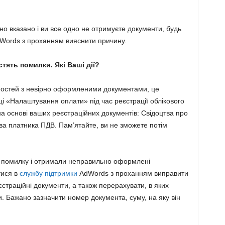
но вказано і ви все одно не отримуєте документи, будь
ords з проханням вияснити причину.
тять помилки. Які Ваші дії?
ностей з невірно оформленими документами, це
ці «Налаштування оплати» під час реєстрації облікового
на основі ваших реєстраційних документів: Свідоцтва про
ва платника ПДВ. Пам’ятайте, ви не зможете потім
и помилку і отримали неправильно оформлені
тися в
службу підтримки
AdWords з проханням виправити
страційні документи, а також перерахувати, в яких
. Бажано зазначити номер документа, суму, на яку він