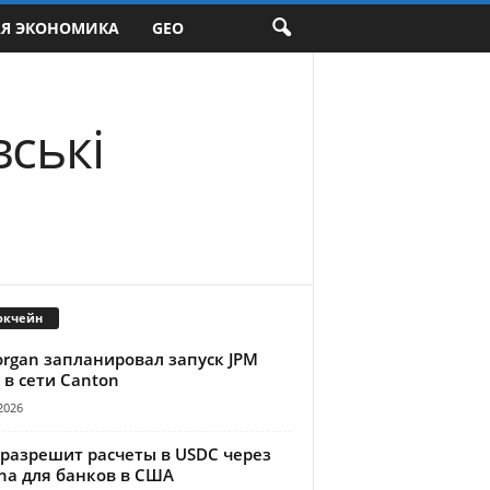
АЯ ЭКОНОМИКА
GEO
ські
окчейн
organ запланировал запуск JPM
 в сети Canton
2026
 разрешит расчеты в USDC через
na для банков в США