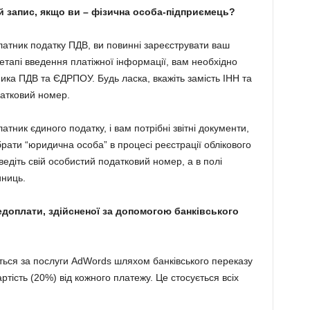
 запис, якщо ви – фізична особа-підприємець?
латник податку ПДВ, ви повинні зареєструвати ваш
етапі введення платіжної інформації, вам необхідно
ика ПДВ та ЄДРПОУ. Будь ласка, вкажіть замість ІНН та
атковий номер.
тник єдиного податку, і вам потрібні звітні документи,
брати “юридична особа” в процесі реєстрації облікового
едіть свій особистий податковий номер, а в полі
иниць.
доплати, здійсненої за допомогою банківського
ься за послуги AdWords шляхом банківського переказу
ртість (20%) від кожного платежу. Це стосується всіх