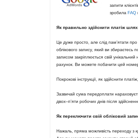
.
запити клієнті
зробила
FAQ
c
Як правильно здійснити платіж шлях
o
Це дуже просто, але слід пам’ятати про 
m
облікового запису, який ви збираєтесь 
записом закріплюється свій унікальний
.
рахунок. Ви можете побачити цей номер 
u
Покрокові інструкції, як здійснити платі
a
Зазвичай сума передоплати нараховуєт
двох–п’яти робочих днів після здійснен
Як переключити свій обліковий запис
Нажаль, пряма можливість переходу з кр