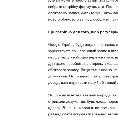
Але ви можете просто закрити старий об
вибрати потрібну форму оплати. Покроков
обліковому записі, читайте
тут
. Також ва
нового облікового запису, особливо пун
Що потрібно для того, щоб регулярн
Google Україна буде регулярно надсилат
зареєструєте свій обліковий запис в як
першу чергу необхідно переконатися, щ
Для цього перейдіть на сторінку «Налаш
облікового запису. Якщо там вказано “ф
документів. Окрім цього, статус реєстра
доведеться відкривати новий обліковий 
Якщо ж ви все-таки вказали «юридична ос
отримали документів, будь ласка, перев
адресу. Якщо ні, виправіть всі помилки і
раз надіслати документи (бажано залуч