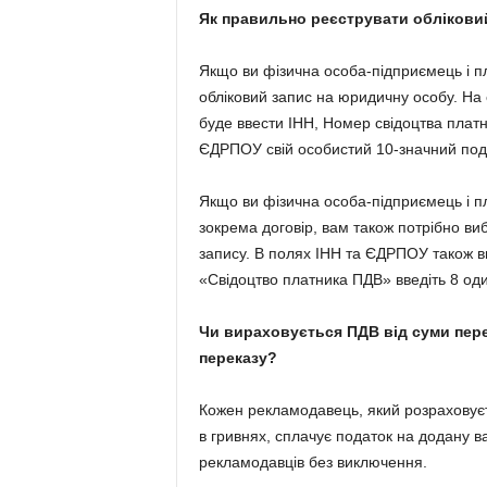
Як правильно реєструвати обліковий
Якщо ви фізична особа-підприємець і п
обліковий запис на юридичну особу. На 
буде ввести ІНН, Номер свідоцтва платн
ЄДРПОУ свій особистий 10-значний под
Якщо ви фізична особа-підприємець і пла
зокрема договір, вам також потрібно ви
запису. В полях ІНН та ЄДРПОУ також вв
«Свідоцтво платника ПДВ» введіть 8 од
Чи вираховується ПДВ від суми пере
переказу?
Кожен рекламодавець, який розраховуєт
в гривнях, сплачує податок на додану ва
рекламодавців без виключення.