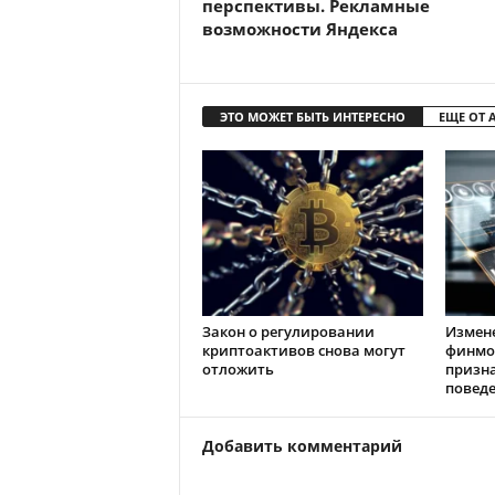
перспективы. Рекламные
возможности Яндекса
ЭТО МОЖЕТ БЫТЬ ИНТЕРЕСНО
ЕЩЕ ОТ 
Закон о регулировании
Измен
криптоактивов снова могут
финмо
отложить
призн
повед
Добавить комментарий