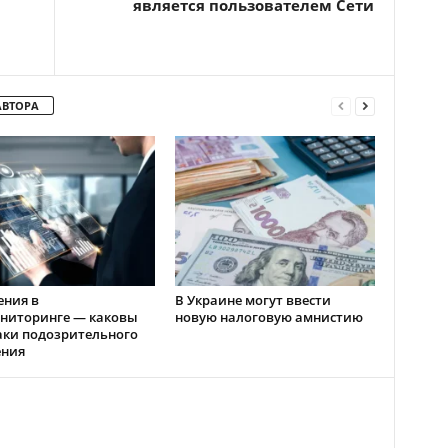
является пользователем Сети
АВТОРА
ения в
В Украине могут ввести
ниторинге — каковы
новую налоговую амнистию
аки подозрительного
ения