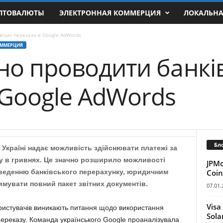
ПТОВАЛЮТЫ
ЭЛЕКТРОННАЯ КОММЕРЦИЯ
ЛОКАЛЬН
вські перекази в Google AdWords
ОММЕРЦИЯ
но проводити банків
 Google AdWords
Бл
 Україні надає можливість здійснювати платежі за
у в гривнях. Це значно розширило можливості
JPM
Coin
 введенню банківського перерахунку, юридичним
мувати повний пакет звітних документів.
07.01.
Visa
ористувачів виникають питання щодо використання
Sola
переказу. Команда українського Google проаналізувала