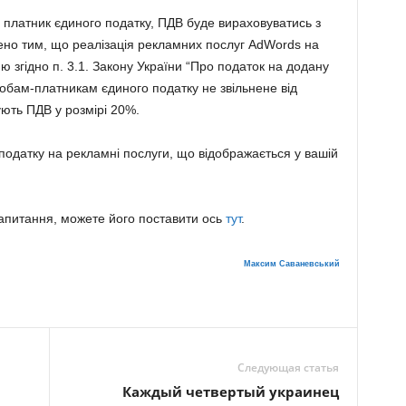
 платник єдиного податку, ПДВ буде вираховуватись з
но тим, що реалізація рекламних послуг AdWords на
ю згідно п. 3.1. Закону України “Про податок на додану
обам-платникам єдиного податку не звільнене від
ують ПДВ у розмірі 20%.
податку на рекламні послуги, що відображається у вашій
запитання, можете його поставити ось
тут
.
Максим Саваневський
Следующая статья
Каждый четвертый украинец