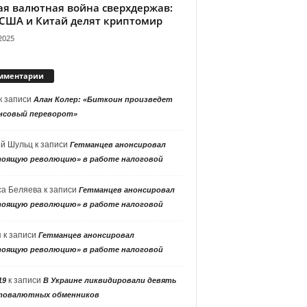
ая валютная война сверхдержав:
 США и Китай делят криптомир
2025
мментарии
к записи
Алан Колер: «Биткоин произведет
нсовый переворот»
ей Шульц
к записи
Гетманцев анонсировал
тоящую революцию» в работе налоговой
са Беляева
к записи
Гетманцев анонсировал
тоящую революцию» в работе налоговой
я
к записи
Гетманцев анонсировал
тоящую революцию» в работе налоговой
к записи
19
В Украине ликвидировали девять
товалютных обменников