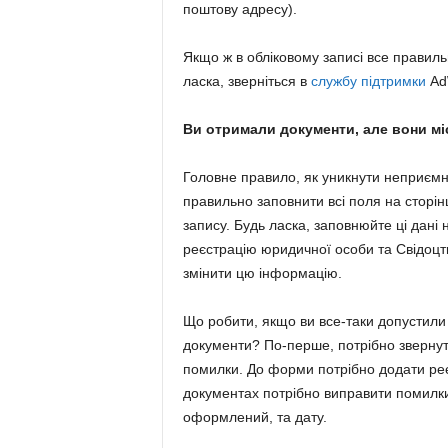
поштову адресу).
Якщо ж в обліковому записі все правиль
ласка, зверніться в
службу підтримки
AdW
Ви отримали документи, але вони міс
Головне правило, як уникнути неприєм
правильно заповнити всі поля на сторін
запису. Будь ласка, заповнюйте ці дані 
реєстрацію юридичної особи та Свідоцт
змінити цю інформацію.
Що робити, якщо ви все-таки допустил
документи? По-перше, потрібно зверну
помилки. До форми потрібно додати реє
документах потрібно виправити помилки
оформлений, та дату.