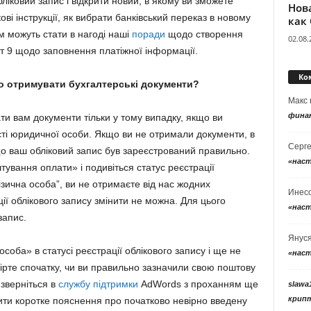
ліковий запис і відкрити новий, в якому ви зможете
Нов
і інструкції, як вибрати банківський переказ в новому
как
м можуть стати в нагоді наші
поради
щодо створення
02.08.
кт 9 щодо заповнення платіжної інформації.
Ко
о отримувати бухгалтерські документи?
Макс
фина
и вам документи тільки у тому випадку, якщо ви
ості юридичної особи. Якщо ви не отримали документи, в
Серг
о ваш обліковий запис був зареєстрований правильно.
«нас
тування оплати» і подивіться статус реєстрації
ізична особа”, ви не отримаєте від нас жодних
Инес
ції облікового запису змінити не можна. Для цього
«нас
запис.
Янус
оба» в статусі реєстрації облікового запису і ще не
«нас
ірте спочатку, чи ви правильно зазначили свою поштову
 зверніться в
службу підтримки
AdWords з проханням ще
slawa
крип
ити коротке пояснення про початково невірно введену