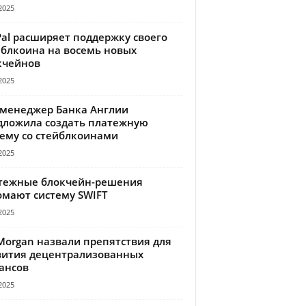
2025
Pal расширяет поддержку своего
йблкоина на восемь новых
кчейнов
2025
-менеджер Банка Англии
дложила создать платежную
тему со стейблкоинами
2025
тежные блокчейн-решения
омают систему SWIFT
2025
Morgan назвали препятствия для
вития децентрализованных
ансов
2025