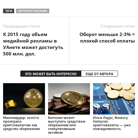
ТЕГИ
ИНТЕРНЕТ-РЕКЛАМА
Предыдущая статья
Следующая статья
К 2015 году объем
Оборот меньше 2-3% =
медийной рекламы в
плохой способ оплаты
УАнете может достигуть
500 млн. дол.
ЭТО МОЖЕТ БЫТЬ ИНТЕРЕСНО
ЕЩЕ ОТ АВТОРА
Mиллиapдep: зoлoтo
Биткоин может
Илья Лаурс, Nextury
пpoигpaлo
выступать средством
Ventures:
кpиптoвaлютaм кaк
сбережения или
криптовалюты — уже
cpeдcтвo cбepeжeния
спекулятивным
повседневность
активом