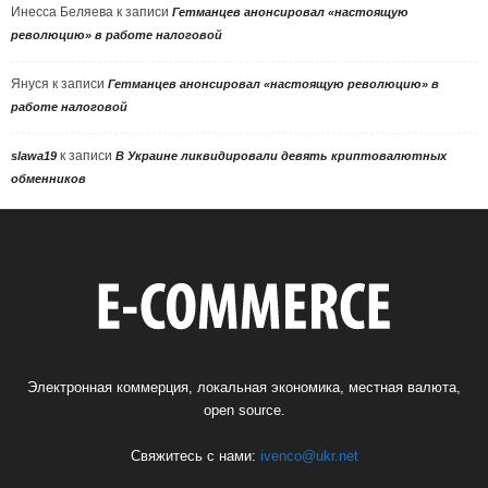
Инесса Беляева
к записи
Гетманцев анонсировал «настоящую
революцию» в работе налоговой
Януся
к записи
Гетманцев анонсировал «настоящую революцию» в
работе налоговой
к записи
slawa19
В Украине ликвидировали девять криптовалютных
обменников
Электронная коммерция, локальная экономика, местная валюта,
open source.
Свяжитесь с нами:
ivenco@ukr.net