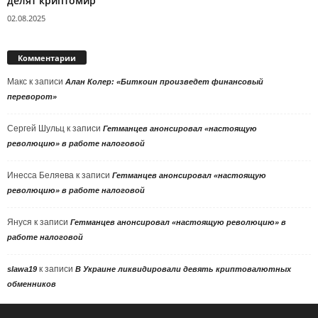
делят криптомир
02.08.2025
Комментарии
Макс
к записи
Алан Колер: «Биткоин произведет финансовый
переворот»
Сергей Шульц
к записи
Гетманцев анонсировал «настоящую
революцию» в работе налоговой
Инесса Беляева
к записи
Гетманцев анонсировал «настоящую
революцию» в работе налоговой
Януся
к записи
Гетманцев анонсировал «настоящую революцию» в
работе налоговой
к записи
slawa19
В Украине ликвидировали девять криптовалютных
обменников