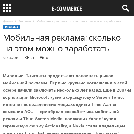
Домой
Реклама
Мобильная реклама: сколько на этом можно заработать
РЕКЛАМА
Мобильная реклама: сколько
на этом можно заработать
31.03.2010
94
0
Мировые IT-ги­ган­ты про­дол­жают осваивать рынок
мобильной рек­ла­мы. Первые круп­ные соглашения в этой
сфере начали заключать несколько лет назад. Еще в 2007-м
корпорация Microsoft купила французскую Screen Tonic,
интернет-подраз­де­ление медиахолдинга Time Warner —
компания AOL — приобрела разработчика мобильной
рекламы Third Screen Media, поисковик Yahoo! купил
герман­с­кую фирму Actionality, а Nokia стала вла­дель­цем
агентства Enpocket, пишет еженедельник “Контракты”.