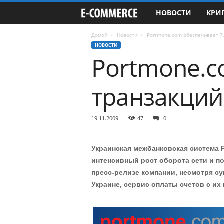
НОВОСТИ
КРИ
e
-
Домой
Новости
Portmone.com обеспечивает 7
НОВОСТИ
Portmone.c
C
o
транзакций
m
19.11.2009
47
0
m
e
Украинская межбанковская система Po
интенсивный рост оборота сети и п
r
пресс-релизе компании, несмотря с
Украине, сервис оплаты счетов с и
c
e