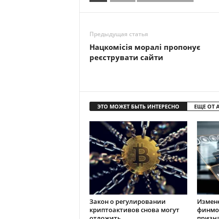
Предыдущая статья
Нацкомісія моралі пропонує
реєструвати сайти
ЭТО МОЖЕТ БЫТЬ ИНТЕРЕСНО
ЕЩЕ ОТ 
Закон о регулировании
Измен
криптоактивов снова могут
финмо
отложить
призн