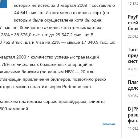
17.12.
которых не истек, за 3 квартал 2009 г. составляло
44 641 тыс. шт. Из них число активных карт (по
Pay
которым была осуществлена хотя бы одна
сте
 тыс. шт. Количество активных платежных карт за
бло
3% с 38 576,0 тыс. шт. до 29 547,2 тыс. шт. В
22.09.
 762,9 тыс. шт. и Visa на 22% — свыше 17 340,9 тыс. шт.
Топ
пре
квартал 2009 г. количество успешных транзакций
сис
 7,75% от числа всех безналичных операций по
05.09.
аинскими банками (по данным НБУ — 20 млн.
ктивизации привлечения биллеров, позволило резко
Пла
которых можно оплатить через Portmone.com.
дол
30.08.
раинским платежным сервис-провайдером, клиенты
В JP
 500 компаний.
раз
фин
Источник
11.08.