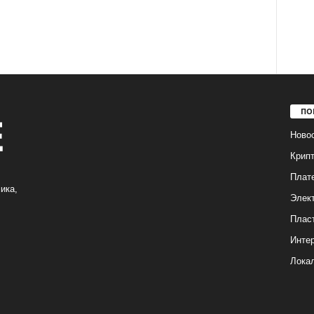
ПО
Ново
Крип
Плат
ика,
Элек
Плас
Интер
Лока