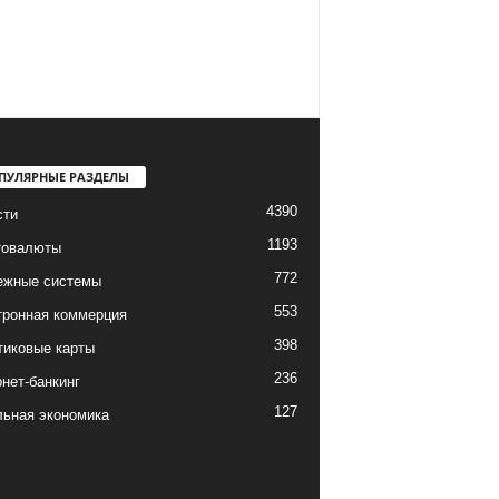
ПУЛЯРНЫЕ РАЗДЕЛЫ
4390
сти
1193
товалюты
772
ежные системы
553
тронная коммерция
398
тиковые карты
236
нет-банкинг
127
льная экономика