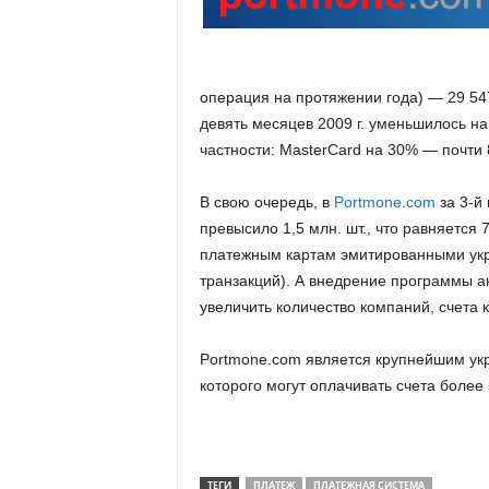
.
c
операция на протяжении года) — 29 547
o
девять месяцев 2009 г. уменьшилось на 2
частности: MasterCard на 30% — почти 8
m
В свою очередь, в
Portmone.com
за 3-й 
.
превысило 1,5 млн. шт., что равняется
платежным картам эмитированными укр
u
транзакций). А внедрение программы а
увеличить количество компаний, счета 
a
Portmone.com является крупнейшим ук
которого могут оплачивать счета более
ТЕГИ
ПЛАТЕЖ
ПЛАТЕЖНАЯ СИСТЕМА