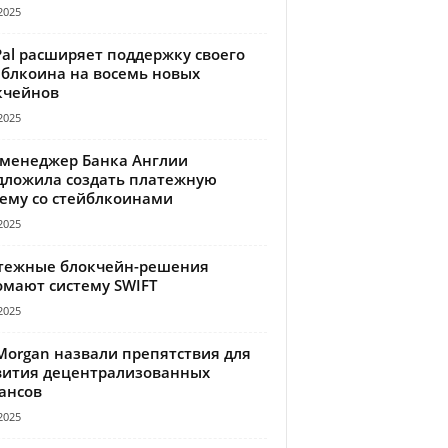
2025
Pal расширяет поддержку своего
йблкоина на восемь новых
кчейнов
2025
-менеджер Банка Англии
дложила создать платежную
тему со стейблкоинами
2025
тежные блокчейн-решения
омают систему SWIFT
2025
Morgan назвали препятствия для
вития децентрализованных
ансов
2025