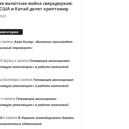
ая валютная война сверхдержав:
 США и Китай делят криптомир
2025
мментарии
к записи
Алан Колер: «Биткоин произведет
нсовый переворот»
ей Шульц
к записи
Гетманцев анонсировал
тоящую революцию» в работе налоговой
са Беляева
к записи
Гетманцев анонсировал
тоящую революцию» в работе налоговой
я
к записи
Гетманцев анонсировал
тоящую революцию» в работе налоговой
к записи
19
В Украине ликвидировали девять
товалютных обменников