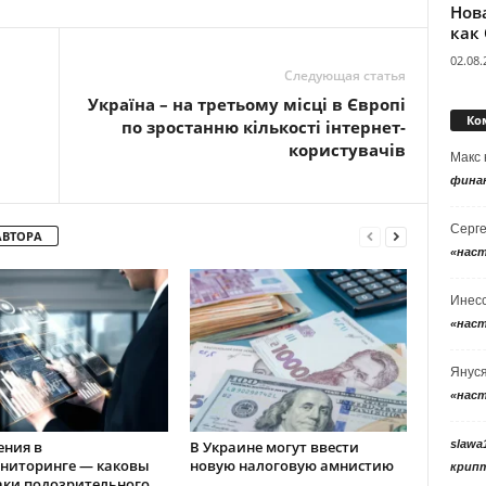
Нов
как
02.08.
Следующая статья
Україна – на третьому місці в Європі
Ко
по зростанню кількості інтернет-
користувачів
Макс
фина
Серг
АВТОРА
«нас
Инес
«нас
Янус
«нас
slawa
ения в
В Украине могут ввести
ниторинге — каковы
новую налоговую амнистию
крип
аки подозрительного