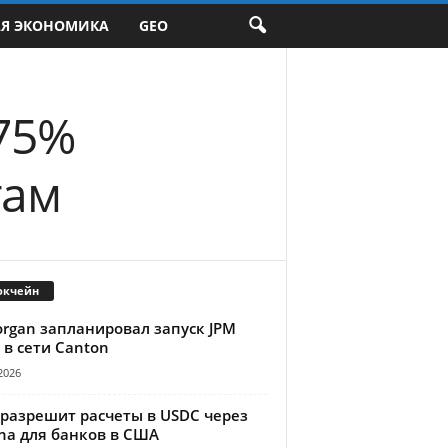
АЯ ЭКОНОМИКА
GEO
75%
там
окчейн
organ запланировал запуск JPM
 в сети Canton
2026
 разрешит расчеты в USDC через
na для банков в США