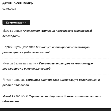
делят криптомир
02.08.2025
Комментарии
Макс
к записи
Алан Колер: «Биткоин произведет финансовый
переворот»
Сергей Шульц
к записи
Гетманцев анонсировал «настоящую
революцию» в работе налоговой
Инесса Беляева
к записи
Гетманцев анонсировал «настоящую
революцию» в работе налоговой
Януся
к записи
Гетманцев анонсировал «настоящую революцию» в
работе налоговой
к записи
slawa19
В Украине ликвидировали девять криптовалютных
обменников