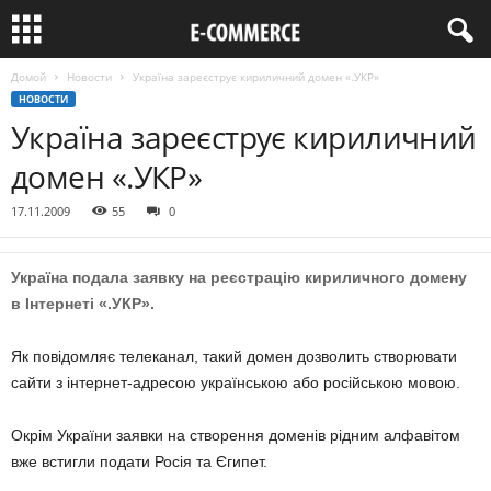
Домой
Новости
Україна зареєструє кириличний домен «.УКР»
НОВОСТИ
Україна зареєструє кириличний
домен «.УКР»
17.11.2009
55
0
Україна подала заявку на реєстрацію кириличного домену
в Інтернеті «.УКР».
Як повідомляє телеканал, такий домен дозволить створювати
сайти з інтернет-адресою українською або російською мовою.
Окрім України заявки на створення доменів рідним алфавітом
вже встигли подати Росія та Єгипет.