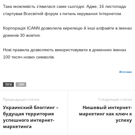
Така можливість з’явилася саме сьогодні. Адже, 16 листопада
стартував Всесвітній форум з питань керування Інтернетом.
Корпорація ICANN дозволила кирилицю й інші алфавіти в іменах
доменів 30 жовтня.
Нові правила дозволяють використовувати в доменних іменах
100 тисяч нових символів.
Источник
ТЕГИ
.УКР
Предыдущая статья
Следующая статья
Украинский блоггинг –
Нишевый интернет-
будущая территория
маркетинг как ключ к
успешного интернет-
успеху
маркетинга