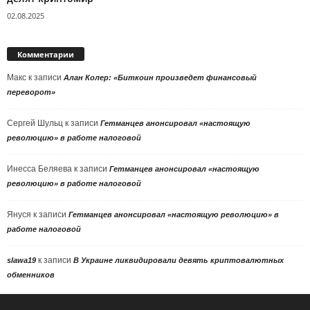
02.08.2025
Комментарии
Макс
к записи
Алан Колер: «Биткоин произведет финансовый
переворот»
Сергей Шульц
к записи
Гетманцев анонсировал «настоящую
революцию» в работе налоговой
Инесса Беляева
к записи
Гетманцев анонсировал «настоящую
революцию» в работе налоговой
Януся
к записи
Гетманцев анонсировал «настоящую революцию» в
работе налоговой
к записи
slawa19
В Украине ликвидировали девять криптовалютных
обменников