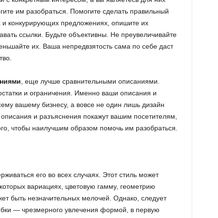
огите им разобраться. Помогите сделать правильный
х и конкурирующих предложениях, опишите их
давать ссылки. Будьте объективны. Не преувеличивайте
еньшайте их. Ваша непредвзятость сама по себе даст
тво.
аниями
, еще лучше сравнительными описаниями.
остатки и ограничения. Именно ваши описания и
ему вашему бизнесу, а вовсе не один лишь дизайн
 описания и разъяснения покажут вашим посетителям,
ого, чтобы наилучшим образом помочь им разобраться.
ерживаться его во всех случаях. Этот стиль может
екоторых вариациях, цветовую гамму, геометрию
жет быть незначительных мелочей. Однако, следует
ибки — чрезмерного увлечения формой, в первую