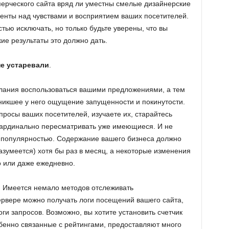
ерческого сайта вряд ли уместны смелые дизайнерские
менты над чувствами и восприятием ваших посетителей.
тью исключать, но только будьте уверены, что вы
ие результаты это должно дать.
е устаревали
.
желания воспользоваться вашими предложениями, а тем
зникшее у него ощущение запущенности и покинутости.
апросы ваших посетителей, изучаете их, старайтесь
ардинально пересматривать уже имеющиеся. И не
ся популярностью. Содержание вашего бизнеса должно
азумеется) хотя бы раз в месяц, а некоторые изменения
 или даже ежедневно.
. Имеется немало методов отслеживать
ервере можно получать логи посещений вашего сайта,
и запросов. Возможно, вы хотите установить счетчик
обенно связанные с рейтингами, предоставляют много