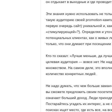
он отдыхает в выходные и где проводит
.
Эти знания нужно использовать не тол
c
такую аудиторию своей promotion-кампа
первую очередь сайт) уникальной и, ка
o
«стимулирующей»?). Определяя и уточн
m
потенциальных клиентах, как о живых л
только, что они думают при посещении в
.
Кто-то сказал: «Лучше меньше, да лучш
u
целевая аудитория — вовсе нет. Не н
множеством. На самом деле, это вполн
a
количество конкретных людей.
Не надо думать, что чем больше заман
вы сможете предложить своим посетите
означает больший доход. Люди приходят
Постарайтесь угадать их интерес, а не
поисках ищет место, где есть все, на в