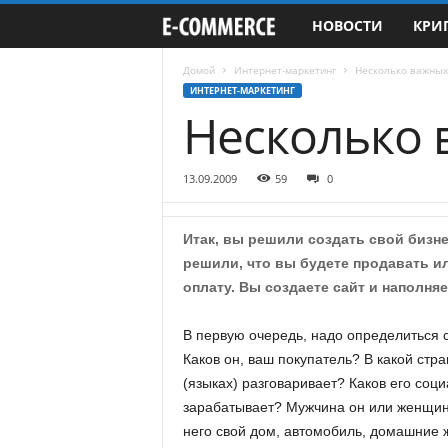
НОВОСТИ
КРИ
e
-
Домой
Интернет-маркетинг
Несколько важных
ИНТЕРНЕТ-МАРКЕТИНГ
Несколько
C
o
13.09.2009
59
0
m
Итак, вы решили создать свой бизне
m
решили, что вы будете продавать ил
оплату. Вы создаете сайт и наполня
e
r
В первую очередь, надо определиться 
Каков он, ваш покупатель? В какой стра
c
(языках) разговаривает? Каков его соц
зарабатывает? Мужчина он или женщина?
e
него свой дом, автомобиль, домашние ж