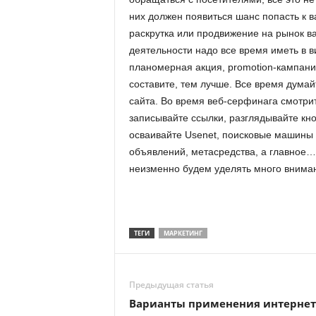
них должен появиться шанс попасть к в
раскрутка или продвижение на рынок в
деятельности надо все время иметь в в
планомерная акция, promotion-кампан
составите, тем лучше. Все время думай
сайта. Во время веб-серфинага смотрит
записывайте ссылки, разглядывайте кн
осваивайте Usenet, поисковые машины 
объявлений, метасредства, а главное… 
неизменно будем уделять много вниман
ТЕГИ
МАРКЕТИНГ
Предыдущая статья
Варианты применения интернет