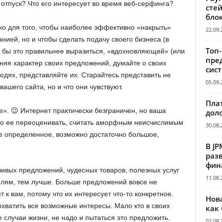
 отпуск? Что его интересует во время веб-серфинга?
сте
бло
ько для того, чтобы наиболее эффективно «накрыть»
22.09.
нией, но и чтобы сделать подачу своего бизнеса (в
Топ
к бы это правильнее выразиться, «вдохновляющей» (или
пре
яя характер своих предложений, думайте о своих
сис
юдях, представляйте их. Старайтесь представить не
05.09.
ашего сайта, но и что они чувствуют.
Пла
е». 😉 Интернет практически безграничен, но ваша
дол
адо ее переоценивать, считать аморфным неисчислимым
30.08.
е определенное, возможно достаточно большое,
В JP
раз
фин
чивых предложений, чудесных товаров, полезных услуг
11.08.
лям, тем лучше. Больше предложений вовсе не
 к вам, потому что их интересует что-то конкретное.
Нов
 охватить все возможные интересы. Мало кто в своих
как
се случаи жизни, не надо и пытаться это предложить.
02.08.