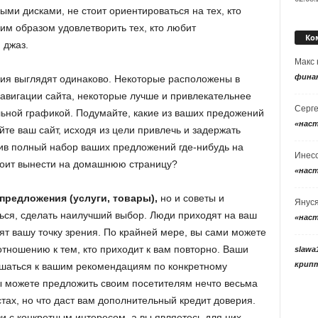
ыми дисками, не стоит ориентироваться на тех, кто
им образом удовлетворить тех, кто любит
Ко
 джаз.
Макс
фина
ия выглядят одинаково. Некоторые расположены в
навигации сайта, некоторые лучше и привлекательнее
Серг
ьной графикой. Подумайте, какие из ваших предожений
«нас
те ваш сайт, исходя из цели привлечь и задержать
ив полный набор ваших предложений где-нибудь на
Инес
стоит вынести на домашнюю страницу?
«нас
предложения (услуги, товары),
но и советы и
Янус
ся, сделать наилучший выбор. Люди приходят на ваш
«нас
нят вашу точку зрения. По крайней мере, вы сами можете
 отношению к тем, кто приходит к вам повторно. Ваши
slawa
крип
ушаться к вашим рекомендациям по конкретному
вы можете предложить своим посетителям нечто весьма
стах, но что даст вам дополнительный кредит доверия.
зи с конкретным интересом, а вы являетесь для них