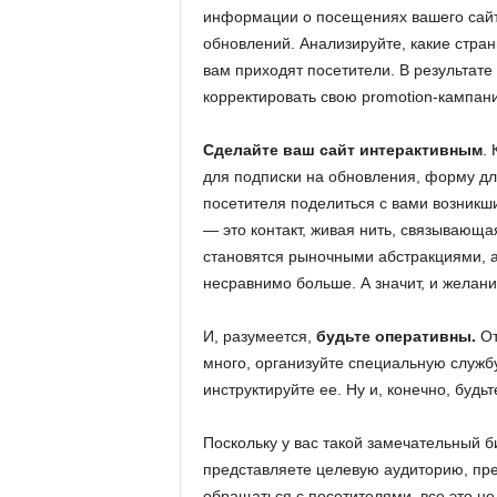
информации о посещениях вашего сайт
обновлений. Анализируйте, какие стра
вам приходят посетители. В результате
корректировать свою promotion-кампан
Сделайте ваш сайт интерактивным
.
для подписки на обновления, форму дл
посетителя поделиться с вами возникш
— это контакт, живая нить, связывающа
становятся рыночными абстракциями, 
несравнимо больше. А значит, и желан
И, разумеется,
будьте оперативны.
От
много, организуйте специальную служб
инструктируйте ее. Ну и, конечно, буд
Поскольку у вас такой замечательный би
представляете целевую аудиторию, прек
обращаться с посетителями, все это не