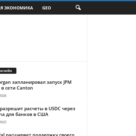
АЯ ЭКОНОМИКА
GEO
окчейн
organ запланировал запуск JPM
 в сети Canton
2026
 разрешит расчеты в USDC через
na для банков в США
2025
Pal расширяет поддержку своего