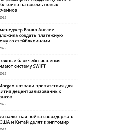
йблкоина на восемь новых
кчейнов
2025
-менеджер Банка Англии
дложила создать платежную
тему со стейблкоинами
2025
тежные блокчейн-решения
омают систему SWIFT
2025
Morgan назвали препятствия для
вития децентрализованных
ансов
2025
ая валютная война сверхдержав:
 США и Китай делят криптомир
2025