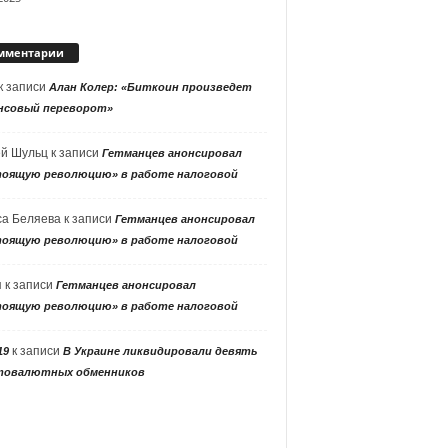
мментарии
к записи
Алан Колер: «Биткоин произведет
нсовый переворот»
ей Шульц
к записи
Гетманцев анонсировал
тоящую революцию» в работе налоговой
са Беляева
к записи
Гетманцев анонсировал
тоящую революцию» в работе налоговой
я
к записи
Гетманцев анонсировал
тоящую революцию» в работе налоговой
к записи
19
В Украине ликвидировали девять
товалютных обменников