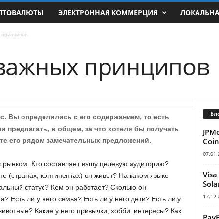
ПТОВАЛЮТЫ
ЭЛЕКТРОННАЯ КОММЕРЦИЯ
ЛОКАЛЬН
 принципов
 важных принципов
Бл
с. Вы определились с его содержанием, то есть
и предлагать, в общем, за что хотели бы получать
JPM
Coin
ете его рядом замечательных предложений.
07.01.
с рынком. Кто составляет вашу целевую аудиторию?
Visa
не (странах, континентах) он живет? На каком языке
Sola
иальный статус? Кем он работает? Сколько он
17.12.
 Есть ли у него семья? Есть ли у него дети? Есть ли у
ивотные? Какие у него привычки, хобби, интересы? Как
Pay