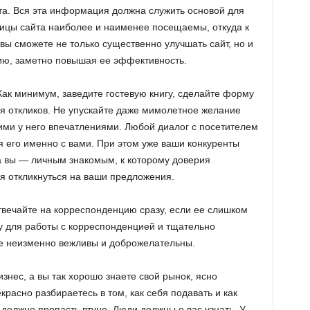
а. Вся эта информация должна служить основой для
ницы сайта наиболее и наименее посещаемы, откуда к
 вы сможете не только существенно улучшать сайт, но и
ию, заметно повышая ее эффективность.
 Как минимум, заведите гостевую книгу, сделайте форму
я откликов. Не упускайте даже мимолетное желание
ими у него впечатлениями. Любой диалог с посетителем
я его именно с вами. При этом уже ваши конкуренты
а вы — личным знакомым, к которому доверия
ия откликнуться на ваши предложения.
вечайте на корреспонденцию сразу, если ее слишком
у для работы с корреспонденцией и тщательно
ьте неизменно вежливы и доброжелательны.
знес, а вы так хорошо знаете свой рынок, ясно
расно разбираетесь в том, как себя подавать и как
 должно пропасть втуне. Люди должны о вас узнать. У