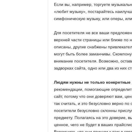
Если вы, например, торгуете музыкальн
«любит музыку», постарайтесь наилучш
симфоническую музыку, или оперы, или
Для посетителя не все ваши предложен
верхней части страницы или ближе по 
описаны, другие снабжены привлекател
могут быть более заманчивы. Скомпонуй
внимание посетителя. Возможно, остав
задворках сайта, одно или два из них 
Людям нужны не только конкретные 
рекомендации, помогающие определить
сайт, потому что они доверяют вам, це
так считать, и это безусловно верно по
посетители безусловно склонны присл
предмету. Полагаясь на это доверие, 
ценное, чего не будет в ваших прайсли
Вспомните, что они пришли к вам в свя