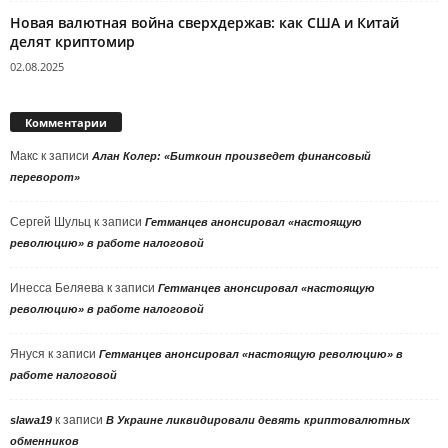
Новая валютная война сверхдержав: как США и Китай
делят криптомир
02.08.2025
Комментарии
Макс
к записи
Алан Колер: «Биткоин произведет финансовый
переворот»
Сергей Шульц
к записи
Гетманцев анонсировал «настоящую
революцию» в работе налоговой
Инесса Беляева
к записи
Гетманцев анонсировал «настоящую
революцию» в работе налоговой
Януся
к записи
Гетманцев анонсировал «настоящую революцию» в
работе налоговой
к записи
slawa19
В Украине ликвидировали девять криптовалютных
обменников