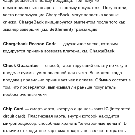
чаще решается в пользу продавца. При покупке
нематериальных товаров — в пользу покупателя. Покупатели,
часто использующие ChargeBack, могут попасть в черные
списки.
ChargeBack
инициируется эмитентом после того как
эквайер завершил (см.
Settlement
) транзакцию
Сhargeback Reason Code
— двузначное число, которым
кодируется причина возврата платежа, см.
ChargeBack
Check Guarantee
— способ, гарантирующий оплату по чеку в
пределе суммы, установленной для счета. Возможен, когда
продавец правильно принимает чек к оплате. Обычно состоит в
том, что проверяется, выписывал ли раньше покупатель
необеспеченные чеки
Chip Сard —
смарт-карта, которую еще называют
IC
(integrated
circuit card). Пластиковая карта, внутри которой находится
микропроцессор, способный хранить “электронные деньги”. В
отличие от кредитных карт, смарт-карты позволяют потратить