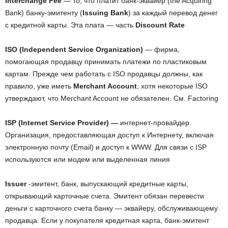
Interchange Fee
— то, что платит банк-эквайер (the Acquiring
Bank) банку-эмитенту (
Issuing Bank
) за каждый перевод денег
с кредитной карты. Эта плата — часть
Discount Rate
ISO (Independent Service Organization)
—
фирма,
помогающая продавцу принимать платежи по пластиковым
картам. Прежде чем работать с ISO продавцы должны, как
правило, уже иметь
Merchant Account
, хотя некоторые ISO
утверждают, что Merchant Account не обязателен. См. Factoring
ISP (Internet Service Provider) —
интернет-провайдер.
Организация, предоставляющая доступ к Интернету, включая
электронную почту (Email) и доступ к WWW. Для связи с ISP
используются или модем или выделенная линия
Issuer
-эмитент, банк, выпускающий кредитные карты,
открывающий карточные счета. Эмитент обязан перевести
деньги с карточного счета банку — эквайеру, обслуживающему
продавца. Если у покупателя кредитная карта, банк-эмитент