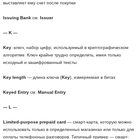
выставляет ему счет после покупки
Issuing Bank
см.
Issuer
— K —
Key
-ключ, набор цифр, используемый в криптографическом
алгоритме. Ключ крайне трудно определить, имея только
исходный и зашифрованный тексты
Key length
—
длина ключа (
Key
), измеряемая в битах
Keyed Entry
см.
Manual Entry
— L —
Limited-purpose prepaid card
— смарт-карта, которую можно
использовать только в определенных магазинах или только для
оплаты телефонных разговоров. Типичный пример — смарт-