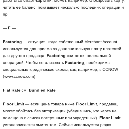
работы со смарт-картами. Может, например, блокировать карту,
читать ее баланс, показывает несколько последних операций и
пр.
— F —
Factoring
—
ситуация, когда собственный Merchant Account
используется для приема за дополнительную плату платежей
для другого продавца.
Factoring
считается нелегальной
операцией. Чтобы легализовать
Factoring
, необходимы
специальные юридические схемы, как, например, в CCNOW
(www.ccnow.com)
Flat Rate
см.
Bundled Rate
Floor Limit
— если цена товара ниже
Floor Limit,
продавец
может обойтись без авторизации (убедившись, что карта не
помещена в список потерянных или украденных).
Floor Limit
устанавливается эмитентом. Сейчас используется редко