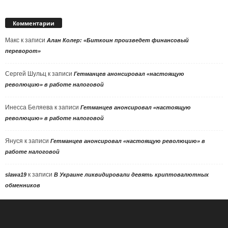
Комментарии
Макс
к записи
Алан Колер: «Биткоин произведет финансовый
переворот»
Сергей Шульц
к записи
Гетманцев анонсировал «настоящую
революцию» в работе налоговой
Инесса Беляева
к записи
Гетманцев анонсировал «настоящую
революцию» в работе налоговой
Януся
к записи
Гетманцев анонсировал «настоящую революцию» в
работе налоговой
к записи
slawa19
В Украине ликвидировали девять криптовалютных
обменников