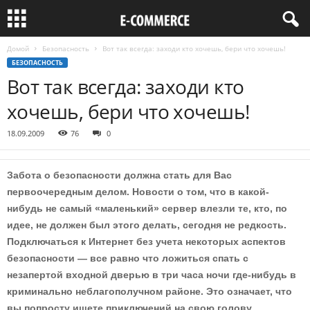
Домой
Безопасность
Вот так всегда: заходи кто хочешь, бери что хочешь!
БЕЗОПАСНОСТЬ
Вот так всегда: заходи кто
хочешь, бери что хочешь!
18.09.2009
76
0
Забота о безопасности должна стать для Вас
первоочередным делом. Новости о том, что в какой-
нибудь не самый «маленький» сервер влезли те, кто, по
идее, не должен был этого делать, сегодня не редкость.
Подключаться к Интернет без учета некоторых аспектов
безопасности — все равно что ложиться спать с
незапертой входной дверью в три часа ночи где-нибудь в
криминально неблагополучном районе. Это означает, что
вы попросту ищете приключений на свою голову.