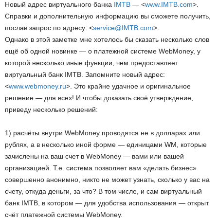
Новый адрес виртуального банка
IMTB
— <
www.IMTB.com
>.
Cправки и дополнительную информацию вы сможете получить,
послав запрос по адресу: <
service@IMTB.com
>.
Однако в этой заметке мне хотелось бы сказать несколько слов
ещё об одной новинке — о платежной системе WebMoney, у
которой несколько иные функции, чем предоставляет
виртуальный банк IMTB. Запомните новый адрес:
<
www.webmoney.ru
>. Это крайне удачное и оригинальное
решение — для всех! И чтобы доказать своё утверждение,
приведу несколько решений:
1) расчёты внутри WebMoney проводятся не в долларах или
рублях, а в несколько иной форме — единицами WM, которые
зачислены на ваш счет в WebMoney — вами или вашей
организацией. Т.е. система позволяет вам «делать бизнес»
совершенно анонимно, никто не может узнать, сколько у вас на
счету, откуда деньги, за что? В том числе, и сам виртуальный
банк IMTB, в котором — для удобства использования — открыт
счёт платежной системы WebMoney.