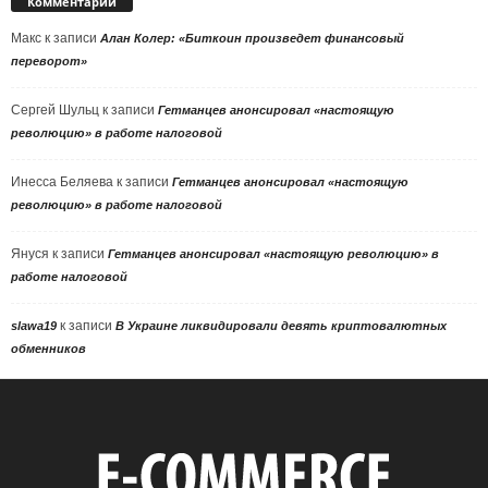
Комментарии
Макс
к записи
Алан Колер: «Биткоин произведет финансовый
переворот»
Сергей Шульц
к записи
Гетманцев анонсировал «настоящую
революцию» в работе налоговой
Инесса Беляева
к записи
Гетманцев анонсировал «настоящую
революцию» в работе налоговой
Януся
к записи
Гетманцев анонсировал «настоящую революцию» в
работе налоговой
к записи
slawa19
В Украине ликвидировали девять криптовалютных
обменников