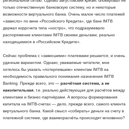
региональной сетью. Однако августовский кризис блокировал не
только отечественную банковскую систему, но и некоторые
возможности виртуального банка. Очень малое число платежей
«зависло» по вине «Российского Кредита», где банк IMTB
держал коррсчета типа «ностро», что подразумевало
распоряжение клиентами IMTB своими деньгами, реально
находящимися в «Российском Кредите».
Сейчас проблема с «зависшими» платежами решается, и очень
удачным вариантом. Однако, уважаемые читатели, мне
хотелось бы указать «потерпевшим» клиентам IMTB на
необходимость правильного понимания назначения IMTB
Banking. Прежде всего, это —
расчётная система, а не
накопительная
, т.е. реально действующая для расчётов между
клиентами и бизнес-партнёрами. А вопросы формирования
капитала на IMTB-счетах — дело, прежде всего, самого клиента
виртуального банка. Какой смысл «собирать» деньги на счету в
платежной системе, где взаиморасчёты происходят мгновенно?