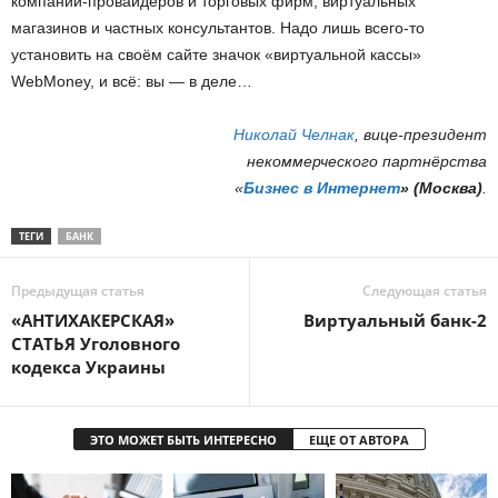
компаний-провайдеров и торговых фирм, виртуальных
магазинов и частных консультантов. Надо лишь всего-то
установить на своём сайте значок «виртуальной кассы»
WebMoney, и всё: вы — в деле…
Николай Челнак
, вице-президент
некоммерческого партнёрства
«
Бизнес в Интернет
» (Москва)
.
ТЕГИ
БАНК
Предыдущая статья
Следующая статья
«АНТИХАКЕРСКАЯ»
Виртуальный банк-2
СТАТЬЯ Уголовного
кодекса Украины
ЭТО МОЖЕТ БЫТЬ ИНТЕРЕСНО
ЕЩЕ ОТ АВТОРА