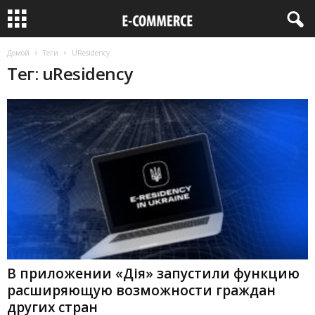
Домой
Теги
UResidency
Тег: uResidency
В приложении «Дія» запустили функцию
расширяющую возможности граждан
других стран