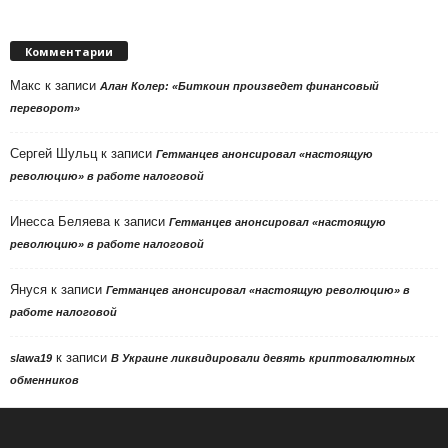
Комментарии
Макс
к записи
Алан Колер: «Биткоин произведет финансовый
переворот»
Сергей Шульц
к записи
Гетманцев анонсировал «настоящую
революцию» в работе налоговой
Инесса Беляева
к записи
Гетманцев анонсировал «настоящую
революцию» в работе налоговой
Януся
к записи
Гетманцев анонсировал «настоящую революцию» в
работе налоговой
к записи
slawa19
В Украине ликвидировали девять криптовалютных
обменников