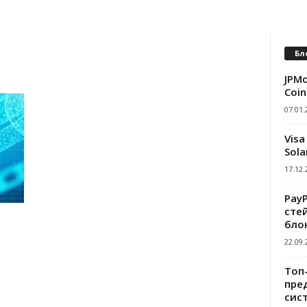
Бл
JPMo
Coin
07.01.
Visa
Sola
17.12.
Pay
сте
л
бло
22.09.
Топ
пре
сис