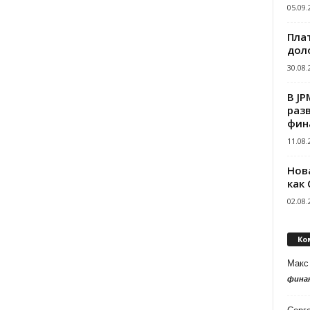
05.09.
Пла
дол
30.08.
В J
раз
фин
11.08.
Нов
как
02.08.
Ко
Макс
фина