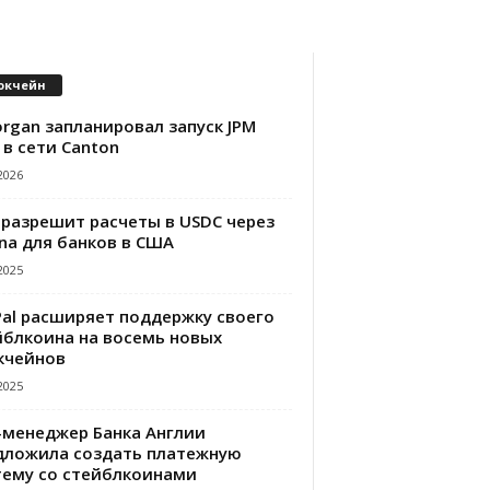
окчейн
rgan запланировал запуск JPM
 в сети Canton
2026
 разрешит расчеты в USDC через
na для банков в США
2025
Pal расширяет поддержку своего
йблкоина на восемь новых
кчейнов
2025
-менеджер Банка Англии
дложила создать платежную
тему со стейблкоинами