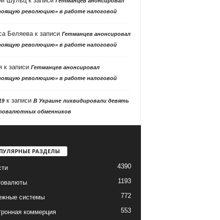
ей Шульц
к записи
Гетманцев анонсировал
тоящую революцию» в работе налоговой
са Беляева
к записи
Гетманцев анонсировал
тоящую революцию» в работе налоговой
я
к записи
Гетманцев анонсировал
тоящую революцию» в работе налоговой
к записи
19
В Украине ликвидировали девять
товалютных обменников
ПУЛЯРНЫЕ РАЗДЕЛЫ
4390
сти
1193
товалюты
772
ежные системы
553
тронная коммерция