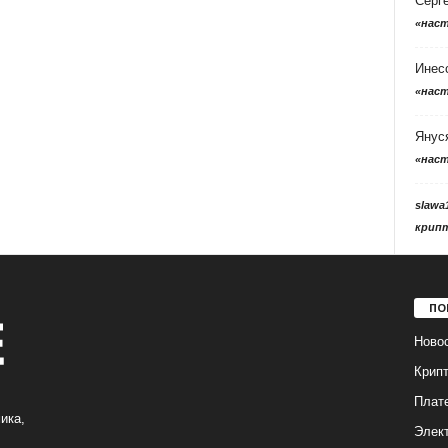
Серг
«нас
Инес
«нас
Янус
«нас
slawa
крип
ПО
Ново
Крип
Плат
ика,
Элек