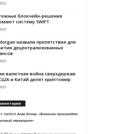
2025
тежные блокчейн-решения
омают систему SWIFT
2025
PMorgan назвали препятствия для
вития децентрализованных
ансов
2025
ая валютная война сверхдержав:
 США и Китай делят криптомир
2025
мментарии
к записи
Алан Колер: «Биткоин произведет
нсовый переворот»