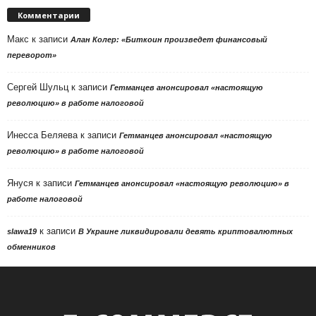
Комментарии
Макс
к записи
Алан Колер: «Биткоин произведет финансовый
переворот»
Сергей Шульц
к записи
Гетманцев анонсировал «настоящую
революцию» в работе налоговой
Инесса Беляева
к записи
Гетманцев анонсировал «настоящую
революцию» в работе налоговой
Януся
к записи
Гетманцев анонсировал «настоящую революцию» в
работе налоговой
к записи
slawa19
В Украине ликвидировали девять криптовалютных
обменников