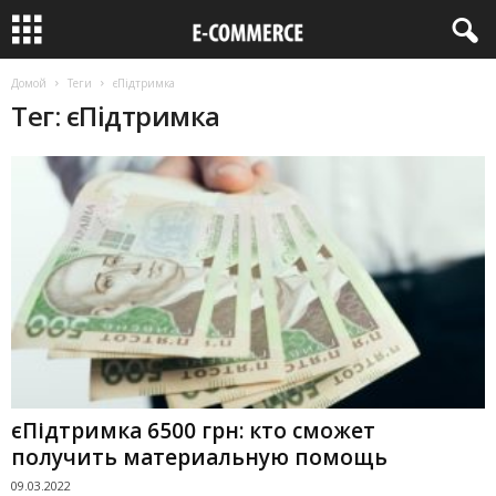
Домой
Теги
єПідтримка
Тег: єПідтримка
єПідтримка 6500 грн: кто сможет
получить материальную помощь
09.03.2022