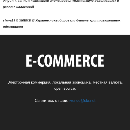
Януся
к записи
Гетманцев анонсировал «настоящую революцию» в
работе налоговой
к записи
slawa19
В Украине ликвидировали девять криптовалютных
обменников
Электронная коммерция, локальная экономика, местная валюта,
open source.
Свяжитесь с нами:
ivenco@ukr.net