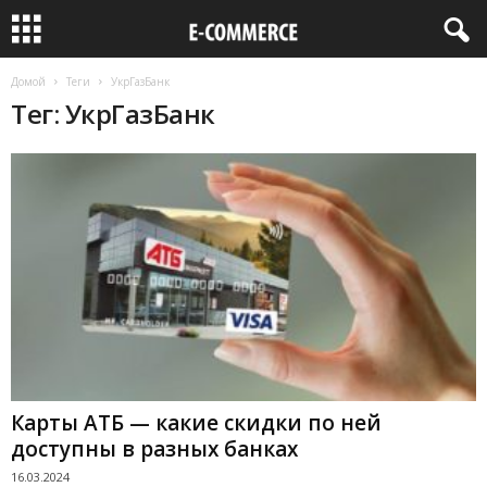
Домой
Теги
УкрГазБанк
Тег: УкрГазБанк
Карты АТБ — какие скидки по ней
доступны в разных банках
16.03.2024