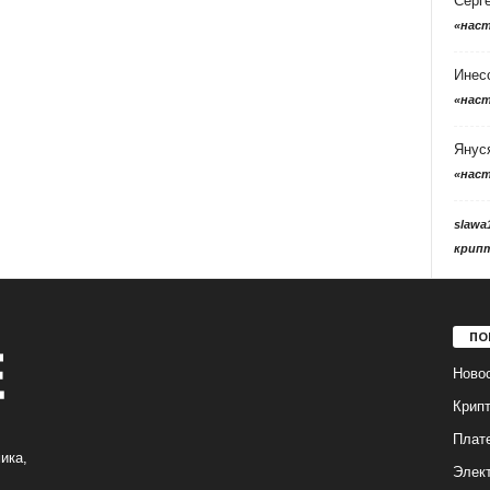
Серг
«нас
Инес
«нас
Янус
«нас
slawa
крип
ПО
Ново
Крип
Плат
ика,
Элек