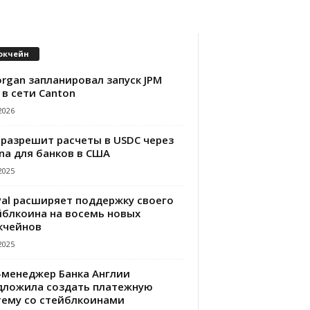
окчейн
rgan запланировал запуск JPM
 в сети Canton
2026
 разрешит расчеты в USDC через
na для банков в США
2025
Pal расширяет поддержку своего
йблкоина на восемь новых
кчейнов
2025
-менеджер Банка Англии
дложила создать платежную
тему со стейблкоинами