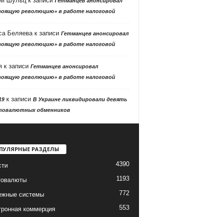
ей Шульц
к записи
Гетманцев анонсировал
тоящую революцию» в работе налоговой
са Беляева
к записи
Гетманцев анонсировал
тоящую революцию» в работе налоговой
я
к записи
Гетманцев анонсировал
тоящую революцию» в работе налоговой
к записи
19
В Украине ликвидировали девять
товалютных обменников
ПУЛЯРНЫЕ РАЗДЕЛЫ
4390
сти
1193
товалюты
772
ежные системы
553
тронная коммерция