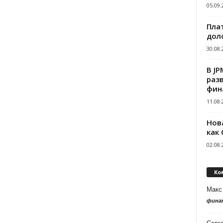
05.09.
Пла
дол
30.08.
В J
раз
фин
11.08.
Нов
как
02.08.
Ко
Макс
фина