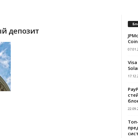
Бл
ый депозит
JPMo
Coin
07.01.
Visa
Sola
17.12.
Pay
сте
бло
22.09.
Топ
пре
сис