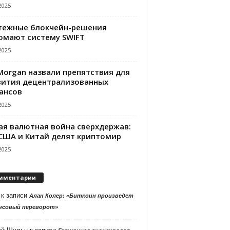
2025
тежные блокчейн-решения
омают систему SWIFT
2025
PMorgan назвали препятствия для
вития децентрализованных
ансов
2025
ая валютная война сверхдержав:
 США и Китай делят криптомир
2025
мментарии
к записи
Алан Колер: «Биткоин произведет
нсовый переворот»