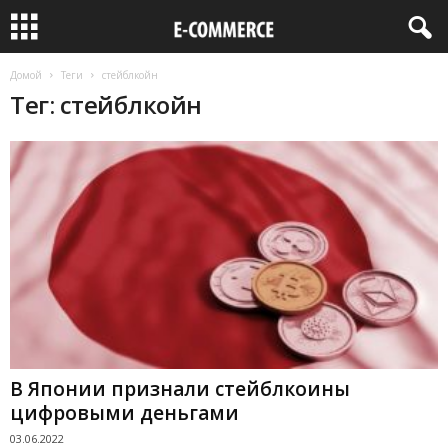
Домой
Теги
стейблкойн
Тег: стейблкойн
В Японии признали стейблкоины
цифровыми деньгами
03.06.2022