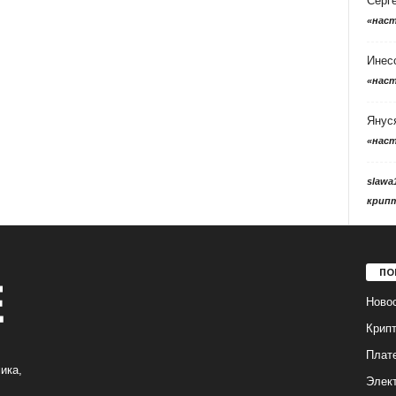
Серг
«нас
Инес
«нас
Янус
«нас
slawa
крип
ПО
Ново
Крип
Плат
ика,
Элек