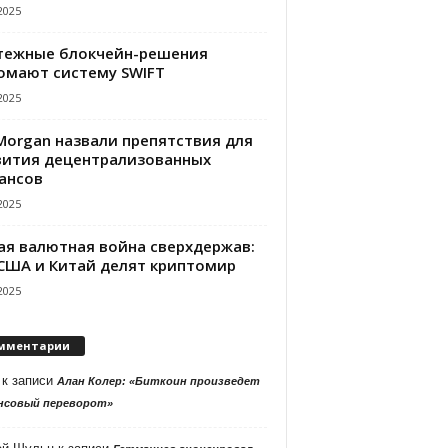
2025
тежные блокчейн-решения
омают систему SWIFT
2025
PMorgan назвали препятствия для
вития децентрализованных
ансов
2025
ая валютная война сверхдержав:
 США и Китай делят криптомир
2025
мментарии
к записи
Алан Колер: «Биткоин произведет
нсовый переворот»