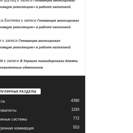
ей Шульц
к записи
Гетманцев анонсировал
тоящую революцию» в работе налоговой
са Беляева
к записи
Гетманцев анонсировал
тоящую революцию» в работе налоговой
я
к записи
Гетманцев анонсировал
тоящую революцию» в работе налоговой
к записи
19
В Украине ликвидировали девять
товалютных обменников
ПУЛЯРНЫЕ РАЗДЕЛЫ
4390
сти
1193
товалюты
772
ежные системы
553
тронная коммерция