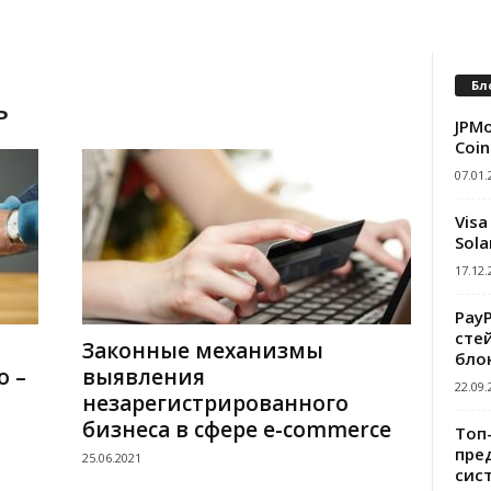
Бл
ь
JPMo
Coin
07.01.
Visa
Sola
17.12.
Pay
сте
Законные механизмы
бло
о –
выявления
22.09.
незарегистрированного
бизнеса в сфере e-commerce
Топ
пре
25.06.2021
сис