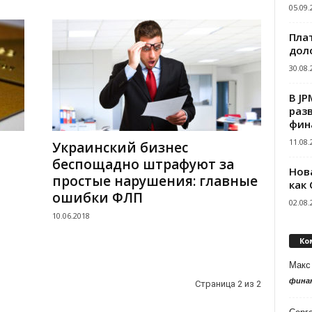
05.09.
Пла
дол
30.08.
В J
раз
фин
11.08.
Украинский бизнес
беспощадно штрафуют за
Нов
простые нарушения: главные
как
ошибки ФЛП
02.08.
10.06.2018
Ко
Макс
фина
Страница 2 из 2