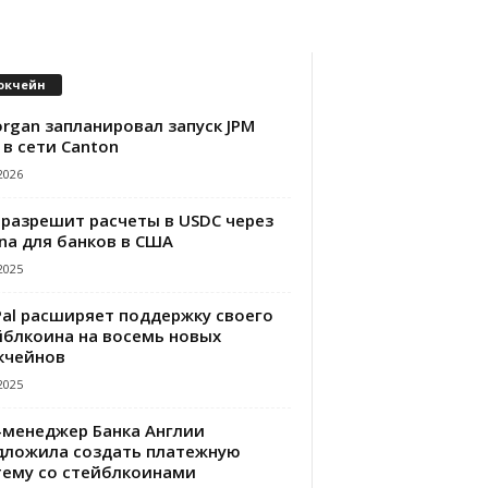
окчейн
rgan запланировал запуск JPM
 в сети Canton
2026
 разрешит расчеты в USDC через
na для банков в США
2025
Pal расширяет поддержку своего
йблкоина на восемь новых
кчейнов
2025
-менеджер Банка Англии
дложила создать платежную
тему со стейблкоинами