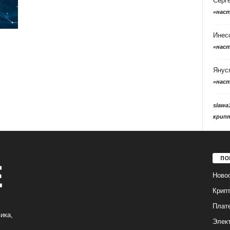
Серг
«нас
Инес
«нас
Янус
«нас
slawa
крип
ПО
Ново
Крип
Плат
ика,
Элек