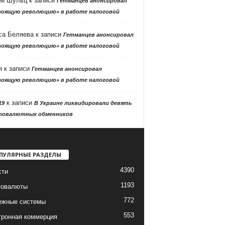
ей Шульц
к записи
Гетманцев анонсировал
тоящую революцию» в работе налоговой
са Беляева
к записи
Гетманцев анонсировал
тоящую революцию» в работе налоговой
я
к записи
Гетманцев анонсировал
тоящую революцию» в работе налоговой
к записи
19
В Украине ликвидировали девять
товалютных обменников
ПУЛЯРНЫЕ РАЗДЕЛЫ
4390
сти
1193
товалюты
772
ежные системы
553
тронная коммерция