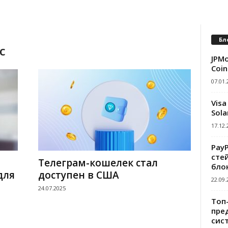
Бл
с
JPMo
Coin
07.01.
Visa
Sola
17.12.
Pay
сте
Телеграм-кошелек стал
бло
для
доступен в США
22.09.
24.07.2025
Топ
пре
сис