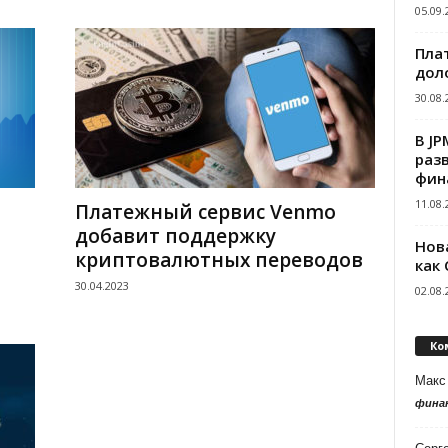
05.09.
Пла
дол
30.08.
В J
раз
фин
11.08.
Платежный сервис Venmo
добавит поддержку
Нов
криптовалютных переводов
как
30.04.2023
02.08.
Ко
Макс
фина