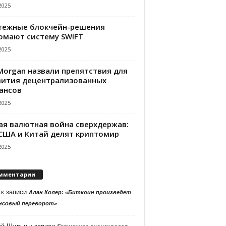
2025
тежные блокчейн-решения
омают систему SWIFT
2025
PMorgan назвали препятствия для
вития децентрализованных
ансов
2025
ая валютная война сверхдержав:
 США и Китай делят криптомир
2025
мментарии
к записи
Алан Колер: «Биткоин произведет
нсовый переворот»