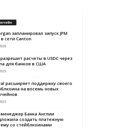
окчейн
rgan запланировал запуск JPM
 в сети Canton
2026
 разрешит расчеты в USDC через
na для банков в США
2025
Pal расширяет поддержку своего
йблкоина на восемь новых
кчейнов
2025
-менеджер Банка Англии
дложила создать платежную
тему со стейблкоинами