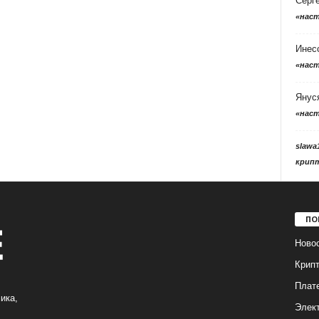
Серг
«нас
Инес
«нас
Янус
«нас
slawa
крип
ПО
Ново
Крип
Плат
ика,
Элек