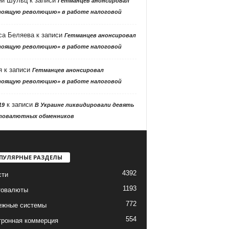
ей Шульц
к записи
Гетманцев анонсировал
тоящую революцию» в работе налоговой
са Беляева
к записи
Гетманцев анонсировал
тоящую революцию» в работе налоговой
я
к записи
Гетманцев анонсировал
тоящую революцию» в работе налоговой
к записи
19
В Украине ликвидировали девять
товалютных обменников
ПУЛЯРНЫЕ РАЗДЕЛЫ
4392
сти
1193
товалюты
772
ежные системы
554
тронная коммерция