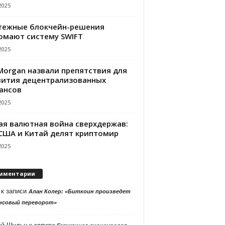
2025
тежные блокчейн-решения
омают систему SWIFT
2025
PMorgan назвали препятствия для
вития децентрализованных
ансов
2025
ая валютная война сверхдержав:
 США и Китай делят криптомир
2025
мментарии
к записи
Алан Колер: «Биткоин произведет
нсовый переворот»