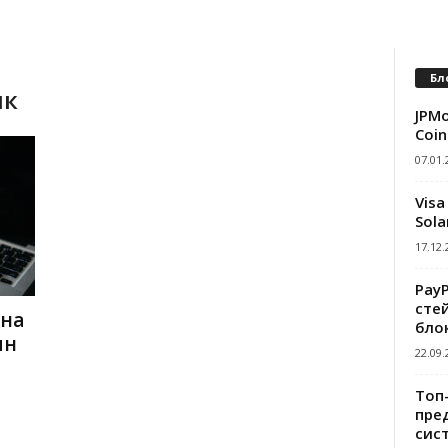
Бл
ик
JPMo
Coin
07.01.
Visa
Sola
17.12.
Pay
сте
 на
бло
ин
22.09.
Топ
пре
сис