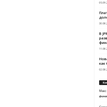
05.09.
Пла
дол
30.08.
В J
раз
фин
11.08.
Нов
как
02.08.
Ко
Макс
фина