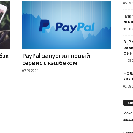
05.09.
Пла
дол
30.08.
В J
раз
фин
бэк
PayPal запустил новый
11.08.
сервис с кэшбеком
07.09.2024
Нов
как
02.08.
Ко
Макс
фина