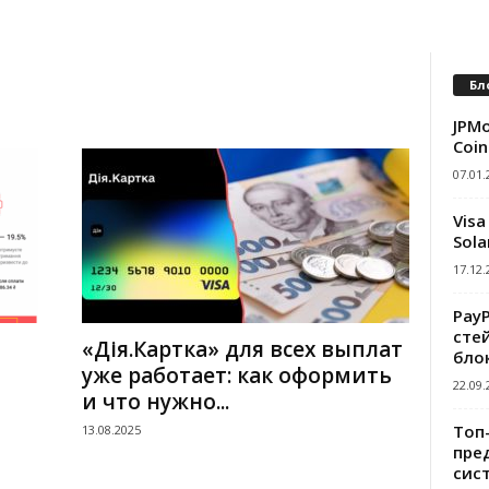
Бл
JPMo
Coin
07.01.
Visa
Sola
17.12.
Pay
сте
«Дія.Картка» для всех выплат
бло
уже работает: как оформить
22.09.
и что нужно...
Топ
13.08.2025
пре
сис