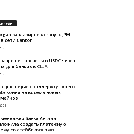
окчейн
rgan запланировал запуск JPM
 в сети Canton
2026
 разрешит расчеты в USDC через
na для банков в США
2025
Pal расширяет поддержку своего
йблкоина на восемь новых
кчейнов
2025
-менеджер Банка Англии
дложила создать платежную
тему со стейблкоинами