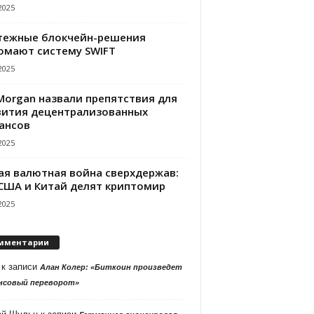
2025
тежные блокчейн-решения
омают систему SWIFT
2025
PMorgan назвали препятствия для
вития децентрализованных
ансов
2025
ая валютная война сверхдержав:
 США и Китай делят криптомир
2025
мментарии
к записи
Алан Колер: «Биткоин произведет
нсовый переворот»