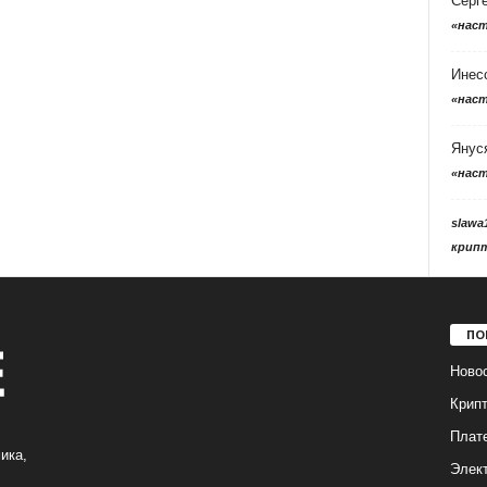
Серг
«нас
Инес
«нас
Янус
«нас
slawa
крип
ПО
Ново
Крип
Плат
ика,
Элек