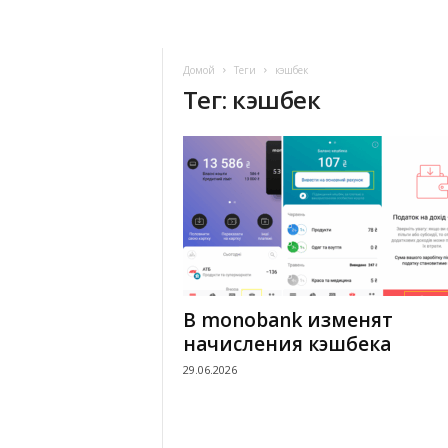
Домой
Теги
кэшбек
Тег: кэшбек
В monobank изменят
начисления кэшбека
29.06.2026