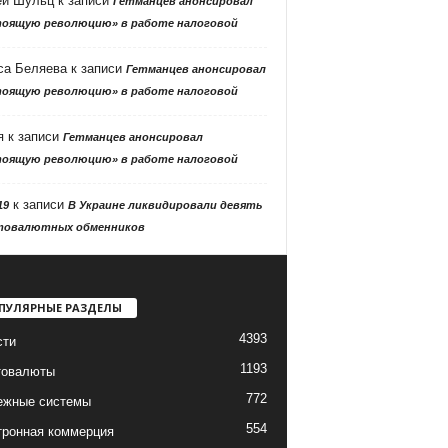
ей Шульц
к записи
Гетманцев анонсировал
тоящую революцию» в работе налоговой
са Беляева
к записи
Гетманцев анонсировал
тоящую революцию» в работе налоговой
я
к записи
Гетманцев анонсировал
тоящую революцию» в работе налоговой
к записи
19
В Украине ликвидировали девять
товалютных обменников
ПУЛЯРНЫЕ РАЗДЕЛЫ
4393
сти
1193
товалюты
772
ежные системы
554
тронная коммерция