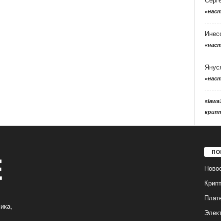
Серг
«нас
Инес
«нас
Янус
«нас
slawa
крип
ПО
Ново
Крип
Плат
ика,
Элек