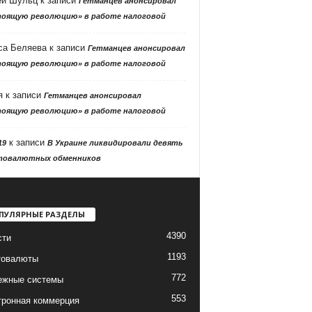
ей Шульц
к записи
Гетманцев анонсировал
тоящую революцию» в работе налоговой
са Беляева
к записи
Гетманцев анонсировал
тоящую революцию» в работе налоговой
я
к записи
Гетманцев анонсировал
тоящую революцию» в работе налоговой
к записи
19
В Украине ликвидировали девять
товалютных обменников
ПУЛЯРНЫЕ РАЗДЕЛЫ
4390
сти
1193
товалюты
772
ежные системы
553
тронная коммерция