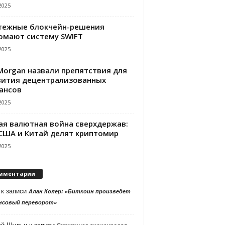
2025
тежные блокчейн-решения
омают систему SWIFT
2025
PMorgan назвали препятствия для
вития децентрализованных
ансов
2025
ая валютная война сверхдержав:
 США и Китай делят криптомир
2025
мментарии
к записи
Алан Колер: «Биткоин произведет
нсовый переворот»