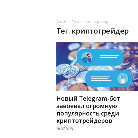
Домой
Теги
криптотрейдер
Тег: криптотрейдер
Новый Telegram-бот
завоевал огромную
популярность среди
криптотрейдеров
20.07.2023