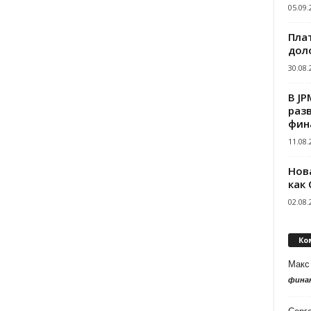
05.09.
Пла
дол
30.08.
В J
раз
фин
11.08.
Нов
как
02.08.
Ко
Макс
фина