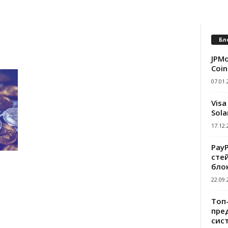
Бл
JPMo
Coin
07.01.
Visa
Sola
17.12.
Pay
сте
бло
22.09.
Топ
пре
сис