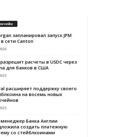
окчейн
rgan запланировал запуск JPM
 в сети Canton
2026
 разрешит расчеты в USDC через
na для банков в США
2025
Pal расширяет поддержку своего
йблкоина на восемь новых
кчейнов
2025
-менеджер Банка Англии
дложила создать платежную
тему со стейблкоинами