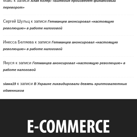
Макс
к записи
Алан Колер: «Биткоин произведет финансовый
переворот»
Сергей Шульц
к записи
Гетманцев анонсировал «настоящую
революцию» в работе налоговой
Инесса Беляева
к записи
Гетманцев анонсировал «настоящую
революцию» в работе налоговой
Януся
к записи
Гетманцев анонсировал «настоящую революцию» в
работе налоговой
к записи
slawa19
В Украине ликвидировали девять криптовалютных
обменников