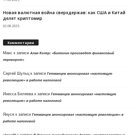
Новая валютная война сверхдержав: как США и Китай
делят криптомир
02.08.2025
Комментарии
Макс
к записи
Алан Колер: «Биткоин произведет финансовый
переворот»
Сергей Шульц
к записи
Гетманцев анонсировал «настоящую
революцию» в работе налоговой
Инесса Беляева
к записи
Гетманцев анонсировал «настоящую
революцию» в работе налоговой
Януся
к записи
Гетманцев анонсировал «настоящую революцию» в
работе налоговой
к записи
slawa19
В Украине ликвидировали девять криптовалютных