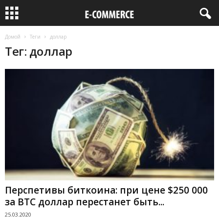
Домой
Теги
доллар
Тег: доллар
Перспетивы биткоина: при цене $250 000
за BTC доллар перестанет быть...
25.03.2020