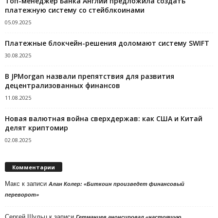
Топ-менеджер Банка Англии предложила создать
платежную систему со стейблкоинами
05.09.2025
Платежные блокчейн-решения доломают систему SWIFT
30.08.2025
В JPMorgan назвали препятствия для развития
децентрализованных финансов
11.08.2025
Новая валютная война сверхдержав: как США и Китай
делят криптомир
02.08.2025
Комментарии
Макс
к записи
Алан Колер: «Биткоин произведет финансовый
переворот»
Сергей Шульц
к записи
Гетманцев анонсировал «настоящую