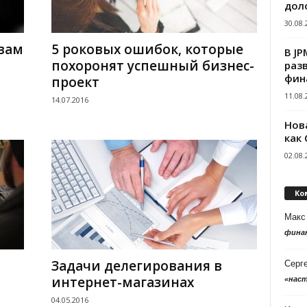
дол
30.08.
 вам
5 роковых ошибок, которые
В J
похоронят успешный бизнес-
раз
фин
проект
11.08.
14.07.2016
Нов
как
02.08.
Ко
Макс
фина
Задачи делегирования в
Серг
интернет-магазинах
«нас
04.05.2016