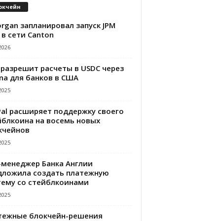
окчейн
rgan запланировал запуск JPM
 в сети Canton
2026
 разрешит расчеты в USDC через
na для банков в США
2025
Pal расширяет поддержку своего
йблкоина на восемь новых
кчейнов
2025
-менеджер Банка Англии
дложила создать платежную
тему со стейблкоинами
2025
тежные блокчейн-решения