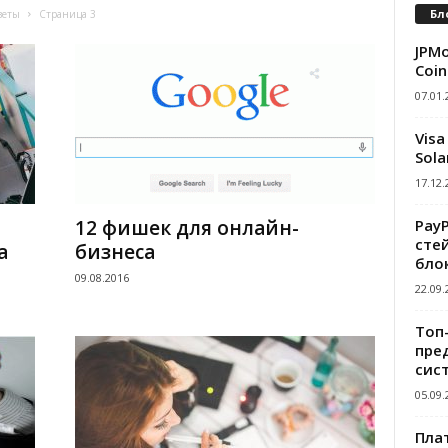
Бл
веты
Страница 3
JPMo
Coin
07.01.
Visa
Sola
17.12.
Pay
12 фишек для онлайн-
сте
а
бизнеса
бло
09.08.2016
22.09.
Топ
пре
сис
05.09.
Пла