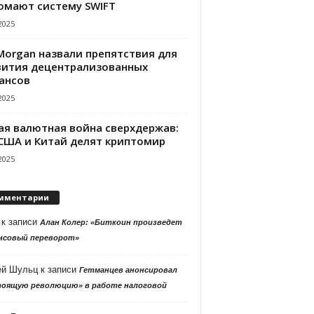
омают систему SWIFT
2025
PMorgan назвали препятствия для
вития децентрализованных
ансов
2025
ая валютная война сверхдержав:
 США и Китай делят криптомир
2025
мментарии
к записи
Алан Колер: «Биткоин произведет
нсовый переворот»
ей Шульц
к записи
Гетманцев анонсировал
тоящую революцию» в работе налоговой