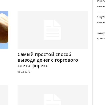
Инес
«нас
Янус
«нас
slawa
крип
Самый простой способ
вывода денег с торгового
счета форекс
05.02.2012