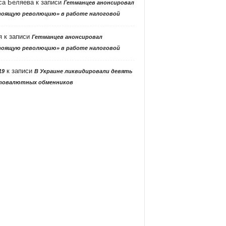
са Беляева
к записи
Гетманцев анонсировал
тоящую революцию» в работе налоговой
я
к записи
Гетманцев анонсировал
тоящую революцию» в работе налоговой
к записи
19
В Украине ликвидировали девять
товалютных обменников