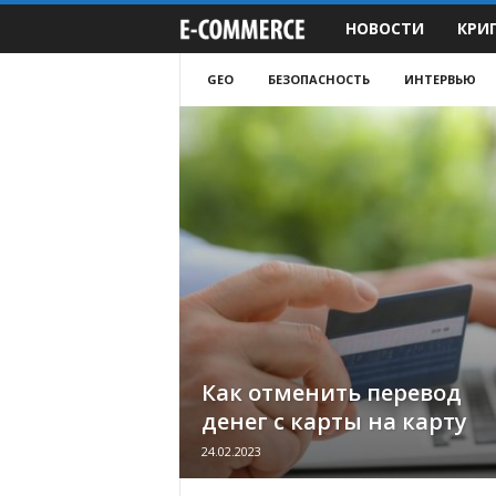
НОВОСТИ
КРИ
e
-
GEO
БЕЗОПАСНОСТЬ
ИНТЕРВЬЮ
C
o
m
m
e
r
Как отменить перевод
денег с карты на карту
c
24.02.2023
e