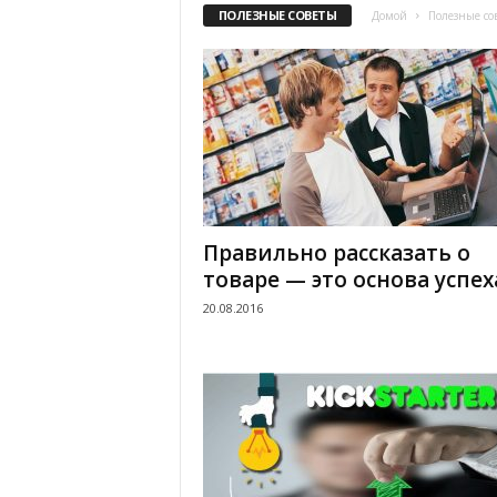
ПОЛЕЗНЫЕ СОВЕТЫ
Домой
Полезные со
.
c
o
m
.
Правильно рассказать о
u
товаре — это основа успех
20.08.2016
a