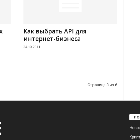
х
Как выбрать API для
интернет-бизнеса
24.10.2011
Страница 3 из 6
ПО
Ново
Крип