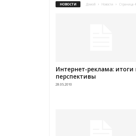
НОВОСТИ
Домой
Новости
Страница 
.
c
o
m
.
Интернет-реклама: итоги 
u
перспективы
28.05.2010
a