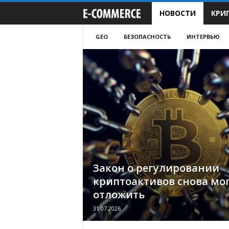
НОВОСТИ
КРИ
e
-
GEO
БЕЗОПАСНОСТЬ
ИНТЕРВЬЮ
C
o
m
m
e
Закон о регулировании
r
криптоактивов снова мо
отложить
c
31.07.2026
e