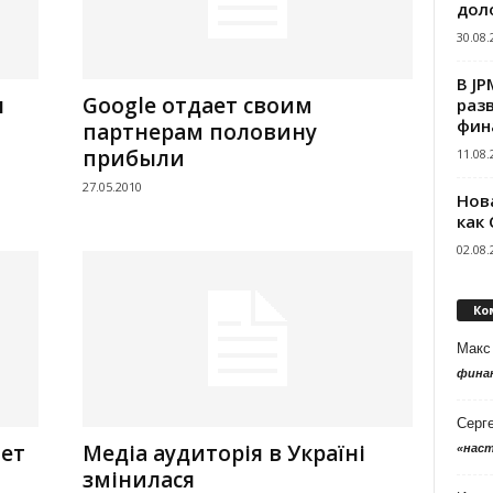
дол
30.08.
В J
я
Google отдает своим
раз
фин
партнерам половину
прибыли
11.08.
27.05.2010
Нов
как
02.08.
Ко
Макс
фина
Серг
ет
Медіа аудиторія в Україні
«нас
змінилася