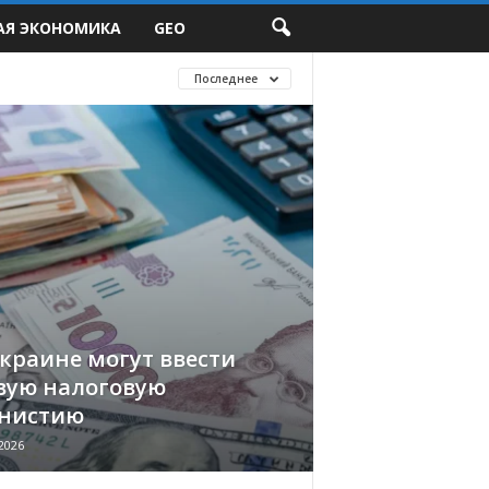
АЯ ЭКОНОМИКА
GEO
Последнее
Украине могут ввести
вую налоговую
нистию
2026