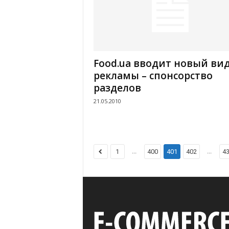
Food.ua вводит новый ви
рекламы – спонсорство
разделов
21.05.2010
...
...
1
400
401
402
4