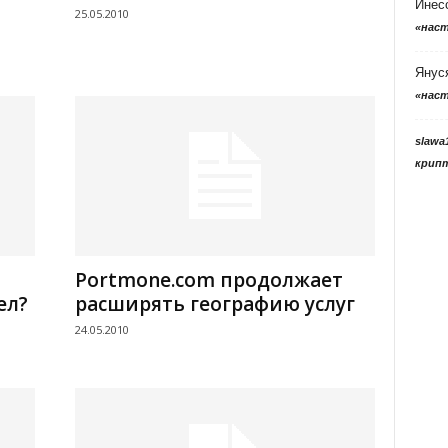
Инес
25.05.2010
«нас
Янус
«нас
slawa
крип
Portmone.com продолжает
ел?
расширять географию услуг
24.05.2010