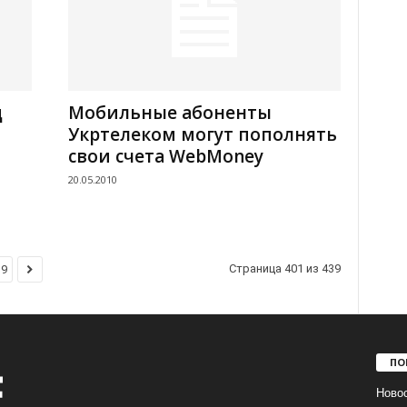
д
Мобильные абоненты
Укртелеком могут пополнять
свои счета WebMoney
20.05.2010
Страница 401 из 439
39
ПО
Ново