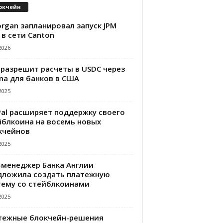
окчейн
rgan запланировал запуск JPM
 в сети Canton
2026
 разрешит расчеты в USDC через
na для банков в США
2025
Pal расширяет поддержку своего
йблкоина на восемь новых
кчейнов
2025
-менеджер Банка Англии
дложила создать платежную
тему со стейблкоинами
2025
тежные блокчейн-решения