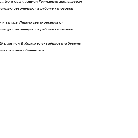
са Беляева
к записи
Гетманцев анонсировал
тоящую революцию» в работе налоговой
я
к записи
Гетманцев анонсировал
тоящую революцию» в работе налоговой
к записи
19
В Украине ликвидировали девять
товалютных обменников