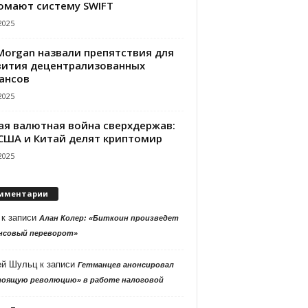
омают систему SWIFT
2025
PMorgan назвали препятствия для
вития децентрализованных
ансов
2025
ая валютная война сверхдержав:
 США и Китай делят криптомир
2025
мментарии
к записи
Алан Колер: «Биткоин произведет
нсовый переворот»
ей Шульц
к записи
Гетманцев анонсировал
тоящую революцию» в работе налоговой