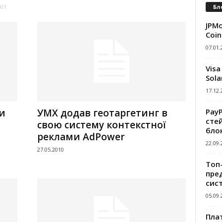
Бл
401
JPMo
Coin
07.01.
Visa
Sola
17.12.
Pay
и
УМХ додав геотаргетинг в
сте
свою систему контекстної
бло
реклами AdPower
22.09.
27.05.2010
Топ
пре
сис
05.09.
Пла