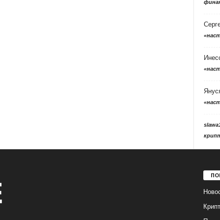
фина
Серг
«нас
Инес
«нас
Янус
«нас
slawa
крип
ПО
Ново
Крип