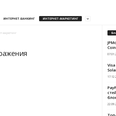
ИНТЕРНЕТ-БАНКИНГ
ИНТЕРНЕТ-МАРКЕТИНГ
Бл
ет-маркетинг
JPMo
Coin
бражения
07.01.
Visa
Sola
17.12.
Pay
сте
бло
22.09.
Топ