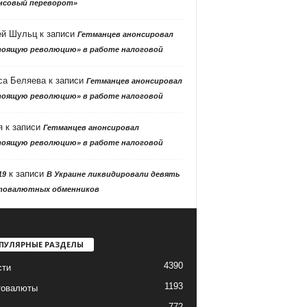
нсовый переворот»
ей Шульц
к записи
Гетманцев анонсировал
тоящую революцию» в работе налоговой
са Беляева
к записи
Гетманцев анонсировал
тоящую революцию» в работе налоговой
я
к записи
Гетманцев анонсировал
тоящую революцию» в работе налоговой
к записи
19
В Украине ликвидировали девять
товалютных обменников
ПУЛЯРНЫЕ РАЗДЕЛЫ
4390
сти
1193
товалюты
772