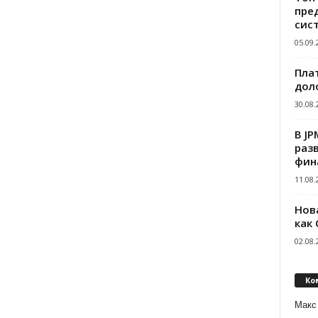
пре
сис
05.09.
Пла
дол
30.08.
В J
раз
фин
11.08.
Нов
как
02.08.
Ко
Макс