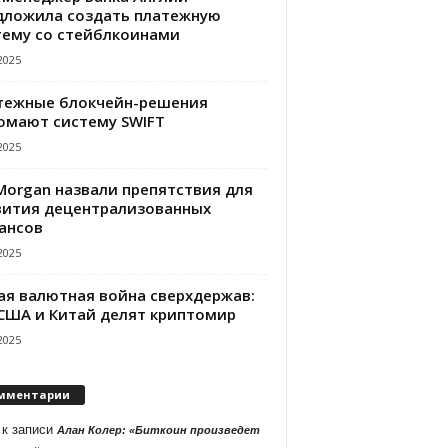
дложила создать платежную
тему со стейблкоинами
2025
тежные блокчейн-решения
омают систему SWIFT
2025
PMorgan назвали препятствия для
вития децентрализованных
ансов
2025
ая валютная война сверхдержав:
 США и Китай делят криптомир
2025
мментарии
к записи
Алан Колер: «Биткоин произведет