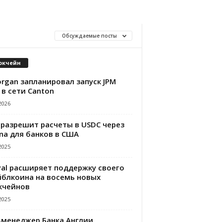
Обсуждаемые посты
окчейн
rgan запланировал запуск JPM
 в сети Canton
2026
 разрешит расчеты в USDC через
na для банков в США
2025
Pal расширяет поддержку своего
йблкоина на восемь новых
кчейнов
2025
-менеджер Банка Англии