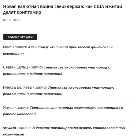
Новая валютная война сверхдержав: как США и Китай
делят криптомир
02.08.2025
Комментарии
Макс
к записи
Алан Колер: «Биткоин произведет финансовый
переворот»
Сергей Шульц
к записи
Гетманцев анонсировал «настоящую
революцию» в работе налоговой
Инесса Беляева
к записи
Гетманцев анонсировал «настоящую
революцию» в работе налоговой
Януся
к записи
Гетманцев анонсировал «настоящую революцию» в
работе налоговой
к записи
slawa19
В Украине ликвидировали девять криптовалютных
обменников