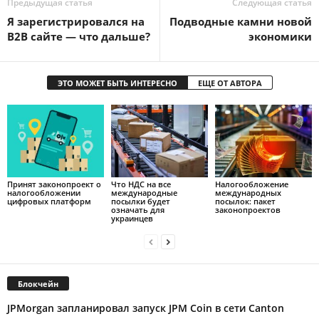
Предыдущая статья
Следующая статья
Я зарегистрировался на
Подводные камни новой
B2B сайте — что дальше?
экономики
ЭТО МОЖЕТ БЫТЬ ИНТЕРЕСНО
ЕЩЕ ОТ АВТОРА
Принят законопроект о
Что НДС на все
Налогообложение
налогообложении
международные
международных
цифровых платформ
посылки будет
посылок: пакет
означать для
законопроектов
украинцев
Блокчейн
JPMorgan запланировал запуск JPM Coin в сети Canton