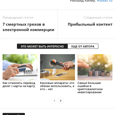
Наошад Кабир,
Rusbiz.ru
Предыдущая статья
Следующая статья
7 смертных грехов в
Прибыльный контент
электронной коммерции
ЭТО МОЖЕТ БЫТЬ ИНТЕРЕСНО
ЕЩЕ ОТ АВТОРА
Как отменить перевод
Кассовые аппараты: кто
Самые большие
денег с карты на карту
обязан использовать, а
ошибки в
кто – нет
криптовалютном
инвестировании