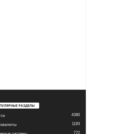
ПУЛЯРНЫЕ РАЗДЕЛЫ
4390
сти
1193
товалюты
772
ежные системы