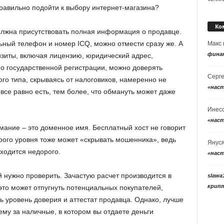
правильно подойти к выбору интернет-магазина?
Ко
олжна присутствовать полная информация о продавце.
ьный телефон и номер ICQ, можно отмести сразу же. А
Макс
фина
изиты, включая лицензию, юридический адрес,
 государственной регистрации, можно доверять
Серг
го типа, скрываясь от налоговиков, намеренно не
«нас
 все равно есть, тем более, что обмануть может даже
Инес
«нас
мание – это доменное имя. Бесплатный хост не говорит
рого уровня тоже может «скрывать мошенника», ведь
Янус
бходится недорого.
«нас
й нужно проверить. Зачастую расчет производится в
slawa
крип
это может отпугнуть потенциальных покупателей,
ь уровень доверия и аттестат продавца. Однако, лучше
му за наличные, в котором вы отдаете деньги