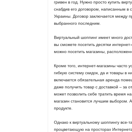
гривен в год. Нужно просто купить вирт
.
снабдив его договором, написанным в с
Украины. Договор заключается между п
c
выбранного последним.
o
Виртуальный шоппинг имеет много досто
m
вы сможете посетить десятки интернет-
можно посетить магазины, расположенны
.
Кроме того, интернет-магазины часто 
u
гибкую систему скидок, да и товары в н
включается обязательная аренда поме
a
даже получить товар с доставкой – за о
может позволить себе тратить время на
магазин становится лучшим выбором. А 
продукте.
Однако к виртуальному шоппингу все-та
процветающую на просторах Интернета