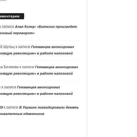
мментарии
к записи
Алан Колер: «Биткоин произведет
нсовый переворот»
ей Шульц
к записи
Гетманцев анонсировал
тоящую революцию» в работе налоговой
са Беляева
к записи
Гетманцев анонсировал
тоящую революцию» в работе налоговой
я
к записи
Гетманцев анонсировал
тоящую революцию» в работе налоговой
к записи
19
В Украине ликвидировали девять
товалютных обменников