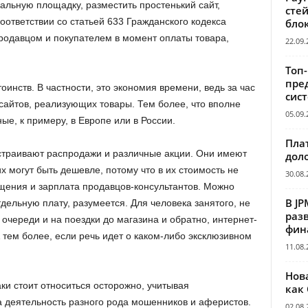
уальную площадку, разместить простенький сайт,
сте
оответствии со статьей 633 Гражданского кодекса
бло
родавцом и покупателем в момент оплаты товара,
22.09.
Топ
пре
инств. В частности, это экономия времени, ведь за час
сис
сайтов, реализующих товары. Тем более, что вполне
05.09.
е, к примеру, в Европе или в России.
Пла
устраивают распродажи и различные акции. Они имеют
дол
их могут быть дешевле, потому что в их стоимость не
30.08.
щения и зарплата продавцов-консультантов. Можно
В JP
тдельную плату, разумеется. Для человека занятого, не
раз
 очереди и на поездки до магазина и обратно, интернет-
фин
тем более, если речь идет о каком-либо эксклюзивном
11.08.
Нов
ки стоит относиться осторожно, учитывая
как
 деятельность разного рода мошенников и аферистов.
02.08.