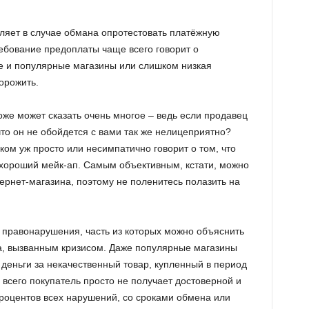
оляет в случае обмана опротестовать платёжную
ребование предоплаты чаще всего говорит о
е и популярные магазины или слишком низкая
орожить.
же может сказать очень многое – ведь если продавец
 что он не обойдется с вами так же нелицеприятно?
м уж просто или несимпатично говорит о том, что
а хороший мейк-ап. Самым объективным, кстати, можно
ернет-магазина, поэтому не поленитесь полазить на
е правонарушения, часть из которых можно объяснить
, вызванным кризисом. Даже популярные магазины
деньги за некачественный товар, купленный в период
всего покупатель просто не получает достоверной и
роцентов всех нарушений, со сроками обмена или