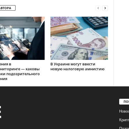
АВТОРА
ения в
В Украине могут ввести
ниторинге — каковы
новую налоговую амнистию
аки подозрительного
ения
ПО
Ново
Крип
Плат