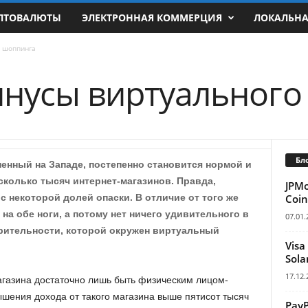
ПТОВАЛЮТЫ
ЭЛЕКТРОННАЯ КОММЕРЦИЯ
ЛОКАЛЬН
 шоппинга
нусы виртуального
Бл
енный на Западе, постепенно становится нормой и
сколько тысяч интернет-магазинов. Правда,
JPM
Coin
с некоторой долей опаски. В отличие от того же
на обе ноги, а потому нет ничего удивительного в
07.01.
рительности, которой окружен виртуальный
Visa
Sola
17.12.
агазина достаточно лишь быть физическим лицом-
шения дохода от такого магазина выше пятисот тысяч
Pay