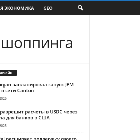
АЯ ЭКОНОМИКА
GEO
 шоппинга
окчейн
organ запланировал запуск JPM
 в сети Canton
2026
 разрешит расчеты в USDC через
na для банков в США
2025
Pal расширяет поддержку своего