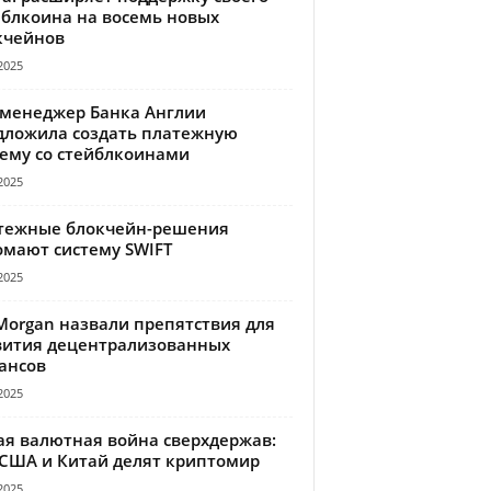
йблкоина на восемь новых
кчейнов
2025
-менеджер Банка Англии
дложила создать платежную
тему со стейблкоинами
2025
тежные блокчейн-решения
омают систему SWIFT
2025
Morgan назвали препятствия для
вития децентрализованных
ансов
2025
ая валютная война сверхдержав:
 США и Китай делят криптомир
2025