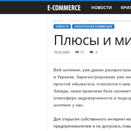
НОВОСТИ
КРИ
e
-
Домой
Новости
Плюсы и минусы виртуального
НОВОСТИ
ЭЛЕКТРОННАЯ КОММЕРЦИЯ
Плюсы и ми
C
o
18.09.2009
57
0
m
Веб-шоппинг, уже давно распростран
m
в Украине. Зарегистрировано уже не
простой обыватель относится к ним 
e
Запада, наша правовая база хромает 
r
атмосфере недоверчивости и подоз
шоппинг у нас.
c
Для открытия собственного интернет-м
e
предпринимателем и не допускать повы