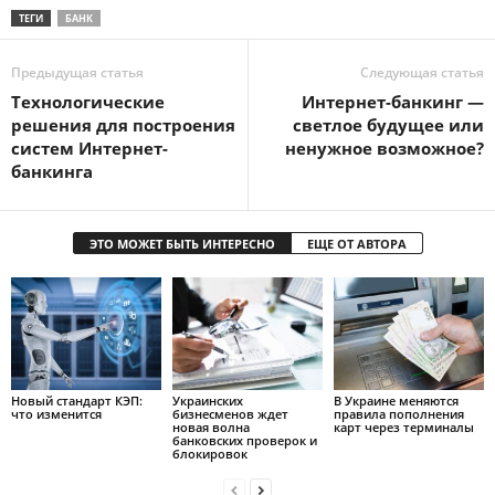
ТЕГИ
БАНК
Предыдущая статья
Следующая статья
Технологические
Интернет-банкинг —
решения для построения
светлое будущее или
систем Интернет-
ненужное возможное?
банкинга
ЭТО МОЖЕТ БЫТЬ ИНТЕРЕСНО
ЕЩЕ ОТ АВТОРА
Новый стандарт КЭП:
Украинских
В Украине меняются
что изменится
бизнесменов ждет
правила пополнения
новая волна
карт через терминалы
банковских проверок и
блокировок