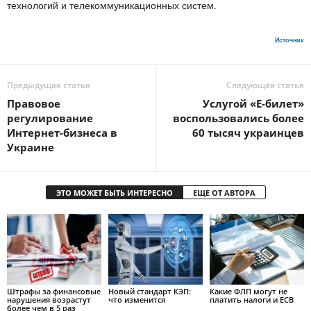
технологий и телекоммуникационных систем.
Источник
Предыдущая статья
Следующая статья
Правовое
Услугой «Е-билет»
регулирование
воспользовались более
Интернет-бизнеса в
60 тысяч украинцев
Украине
ЭТО МОЖЕТ БЫТЬ ИНТЕРЕСНО
ЕЩЕ ОТ АВТОРА
Штрафы за финансовые
Новый стандарт КЭП:
Какие ФЛП могут не
нарушения возрастут
что изменится
платить налоги и ЕСВ
более чем в 5 раз