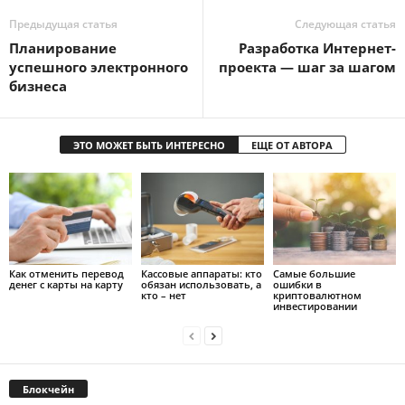
Предыдущая статья
Следующая статья
Планирование
Разработка Интернет-
успешного электронного
проекта — шаг за шагом
бизнеса
ЭТО МОЖЕТ БЫТЬ ИНТЕРЕСНО
ЕЩЕ ОТ АВТОРА
Как отменить перевод
Кассовые аппараты: кто
Самые большие
денег с карты на карту
обязан использовать, а
ошибки в
кто – нет
криптовалютном
инвестировании
Блокчейн